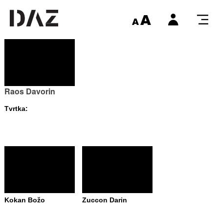
Raos Davorin
Tvrtka:
Kokan Božo
Zuccon Darin