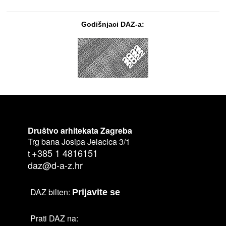
Godišnjaci DAZ-a:
Društvo arhitekata Zagreba
Trg bana Josipa Jelacica 3/1
+385 1 4816151
t
daz@d-a-z.hr
DAZ bilten:
Prijavite se
Prati DAZ na: