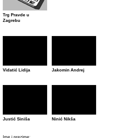
Trg Pravde u
Zagrebu
Vidatić Lidija
Jakomin Andrej
Justić Siniša
Ninić Nikša
Ime i prezime: