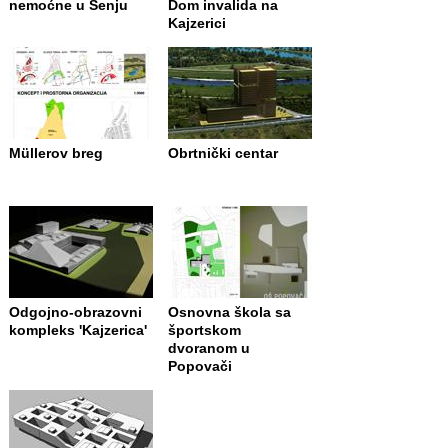
nemoćne u Senju
Dom invalida na
Kajzerici
Müllerov breg
Obrtnički centar
Odgojno-obrazovni
Osnovna škola sa
kompleks 'Kajzerica'
športskom
dvoranom u
Popovači