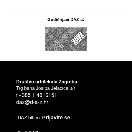
Godišnjaci DAZ-a:
Društvo arhitekata Zagreba
Trg bana Josipa Jelacica 3/1
+385 1 4816151
t
daz@d-a-z.hr
DAZ bilten:
Prijavite se