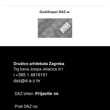
Godišnjaci DAZ-a:
Društvo arhitekata Zagreba
Trg bana Josipa Jelacica 3/1
+385 1 4816151
t
daz@d-a-z.hr
DAZ bilten:
Prijavite se
Prati DAZ na: