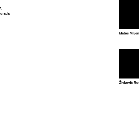
A
grada
Matas Milje
Živković Ru