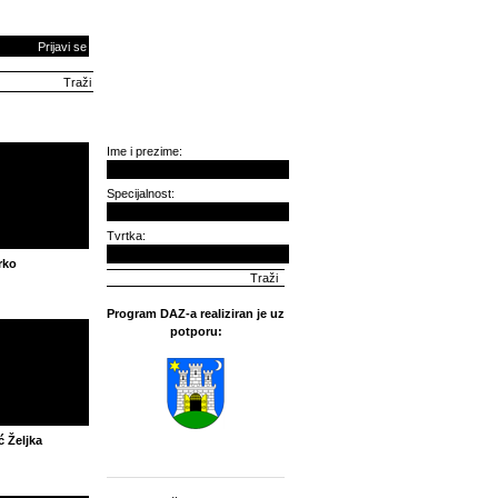
Prijavi se
Ime i prezime:
Specijalnost:
Tvrtka:
rko
Program DAZ-a realiziran je uz
potporu:
ć Željka