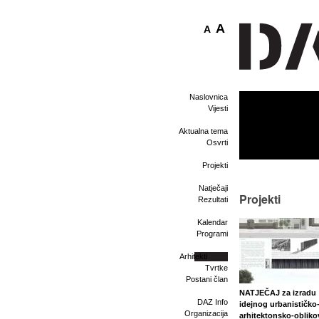
A
A
Naslovnica
Vijesti
Aktualna tema
Osvrti
Projekti
Natječaji
Projekti
Rezultati
Kalendar
Programi
Arhitekti
Tvrtke
Postani član
NATJEČAJ za izradu
DAZ Info
idejnog urbanističko
Organizacija
arhitektonsko-oblik