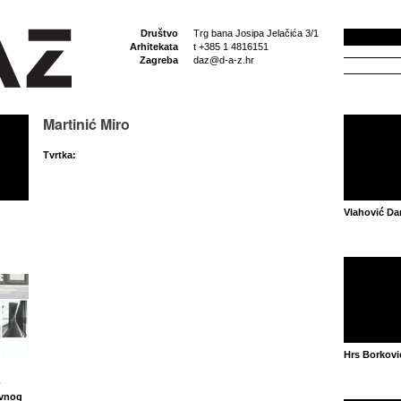
Društvo
Trg bana Josipa Jelačića 3/1
Arhitekata
t +385 1 4816151
Zagreba
daz@d-a-z.hr
Martinić Miro
Tvrtka:
Vlahović Da
Hrs Borkovi
-
ovnog