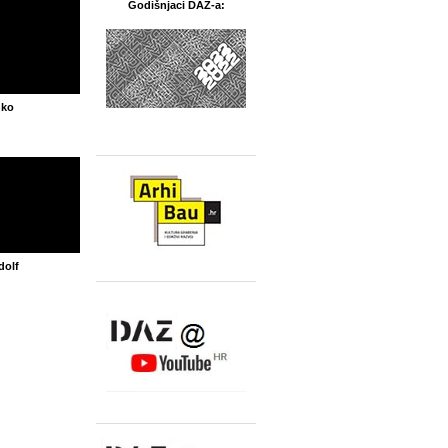
Godišnjaci DAZ-a:
nko
dolf