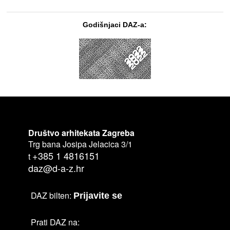
Godišnjaci DAZ-a:
Društvo arhitekata Zagreba
Trg bana Josipa Jelacica 3/1
+385 1 4816151
t
daz@d-a-z.hr
DAZ bilten:
Prijavite se
Prati DAZ na: