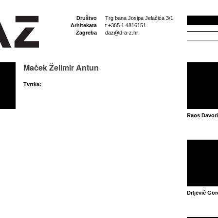
Društvo
Trg bana Josipa Jelačića 3/1
Arhitekata
t +385 1 4816151
Zagreba
daz@d-a-z.hr
Maček Želimir Antun
Tvrtka:
Raos Davor
Drljević Go