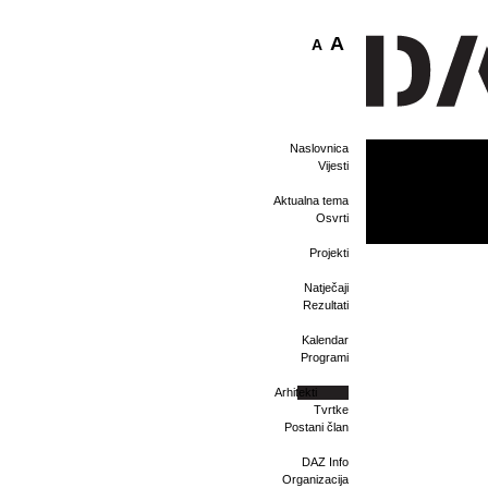
A
A
Naslovnica
Vijesti
Aktualna tema
Osvrti
Projekti
Natječaji
Rezultati
Kalendar
Programi
Arhitekti
Tvrtke
Postani član
DAZ Info
Organizacija