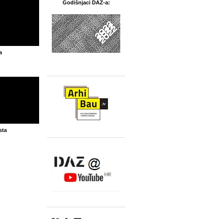
Godišnjaci DAZ-a:
a
sta