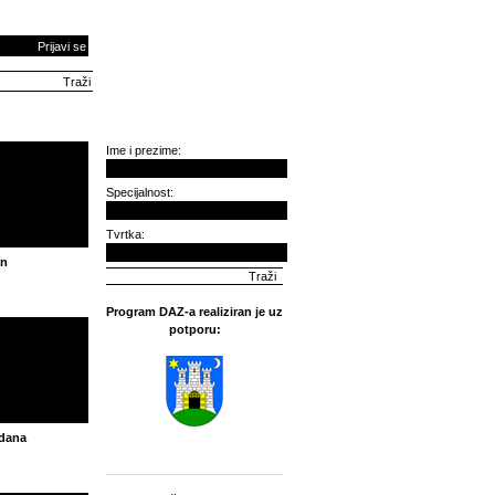
Prijavi se
Ime i prezime:
Specijalnost:
Tvrtka:
in
Program DAZ-a realiziran je uz
potporu:
rdana