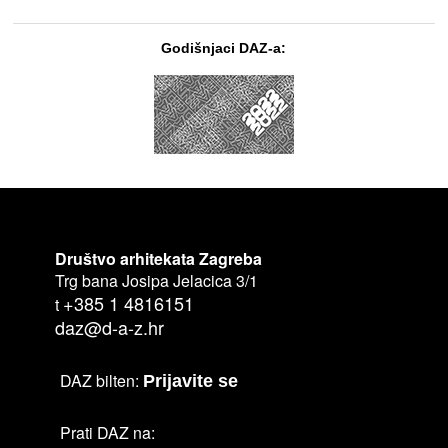
Godišnjaci DAZ-a:
Društvo arhitekata Zagreba
Trg bana Josipa Jelacica 3/1
+385 1 4816151
t
daz@d-a-z.hr
DAZ bilten:
Prijavite se
Prati DAZ na: