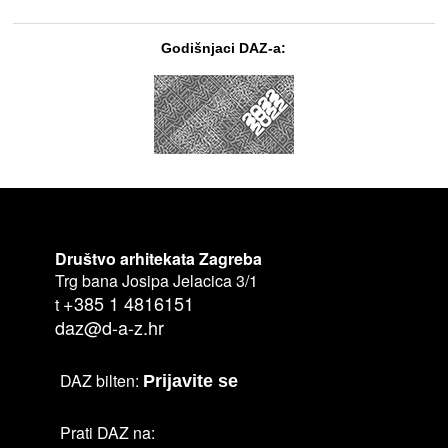
Godišnjaci DAZ-a:
Društvo arhitekata Zagreba
Trg bana Josipa Jelacica 3/1
+385 1 4816151
t
daz@d-a-z.hr
DAZ bilten:
Prijavite se
Prati DAZ na: