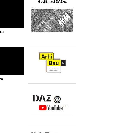
Godišnjaci DAZ-a:
rka
ca