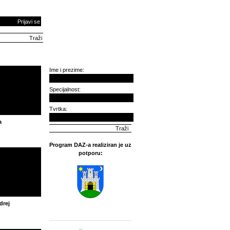
Prijavi se
Ime i prezime:
Specijalnost:
Tvrtka:
a
Program DAZ-a realiziran je uz
potporu:
drej