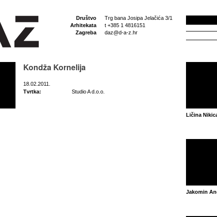
Društvo
Trg bana Josipa Jelačića 3/1
Arhitekata
t +385 1 4816151
Zagreba
daz@d-a-z.hr
Kondža Kornelija
18.02.2011.
Tvrtka:
Studio A d.o.o.
Ličina Nikic
Jakomin An