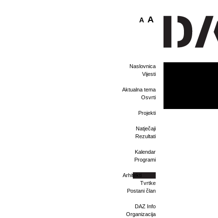
A
A
Naslovnica
Vijesti
Aktualna tema
Osvrti
Projekti
Natječaji
Rezultati
Kalendar
Programi
Arhitekti
Tvrtke
Postani član
DAZ Info
Organizacija