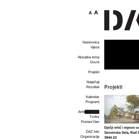
A
A
Naslovnica
Vijesti
Aktualna tema
Osvrti
Projekti
Natječaji
Projekti
Rezultati
Kalendar
Programi
Arhitekti
Tvrtke
Postani član
Dječji vrtić i mjesni 
DAZ Info
Sesvetska Sela, Rad b
Organizacija
3944-23