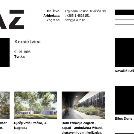
Društvo
Trg bana Josipa Jelačića 3/1
Arhitekata
t +385 1 4816151
Zagreba
daz@d-a-z.hr
Keršić Ivica
01.01.1993.
Tvrtka:
Kovačić Sa
Biluš Doris
odbor
Dječji vrtić Prečko, 3.
Dom zdravlja Zagreb -
r.
Nagrada
zapad - ambulanta Vrbani,
društveni dom i knjižnica,