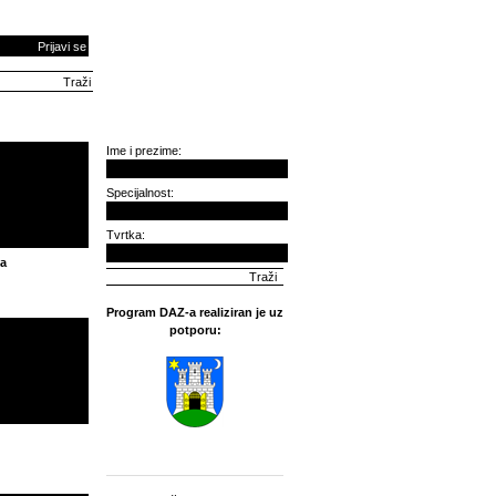
Prijavi se
Ime i prezime:
Specijalnost:
Tvrtka:
ša
Program DAZ-a realiziran je uz
potporu: