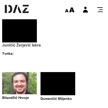
Juničić Žerjavić Iskra
Tvrtka:
Bilandžić Hrvoje
Dumenčić Miljenko