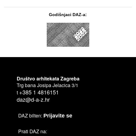
Godišnjaci DAZ-a:
Društvo arhitekata Zagreba
Trg bana Josipa Jelacica 3/1
+385 1 4816151
t
daz@d-a-z.hr
DAZ bilten:
Prijavite se
Prati DAZ na: