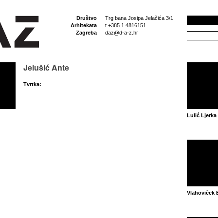
Društvo
Trg bana Josipa Jelačića 3/1
Arhitekata
t +385 1 4816151
Zagreba
daz@d-a-z.hr
Jelušić Ante
Tvrtka:
Lulić Ljerka
Vlahoviček 