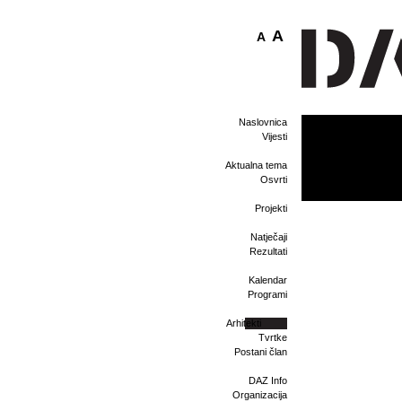
A
A
Naslovnica
Vijesti
Aktualna tema
Osvrti
Projekti
Natječaji
Rezultati
Kalendar
Programi
Arhitekti
Tvrtke
Postani član
DAZ Info
Organizacija