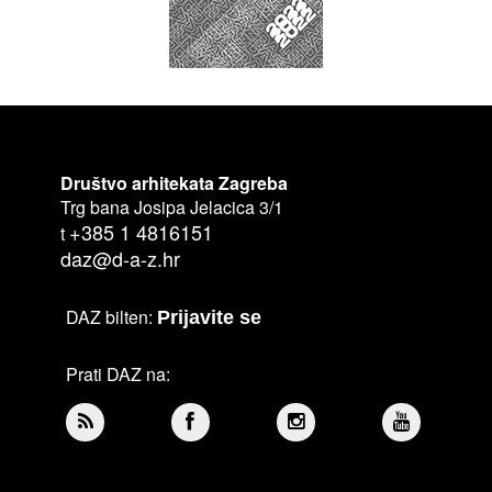
Društvo arhitekata Zagreba
Trg bana Josipa Jelacica 3/1
+385 1 4816151
t
daz@d-a-z.hr
DAZ bilten:
Prijavite se
Prati DAZ na: