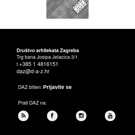
Društvo arhitekata Zagreba
Trg bana Josipa Jelacica 3/1
+385 1 4816151
t
daz@d-a-z.hr
DAZ bilten:
Prijavite se
Prati DAZ na: