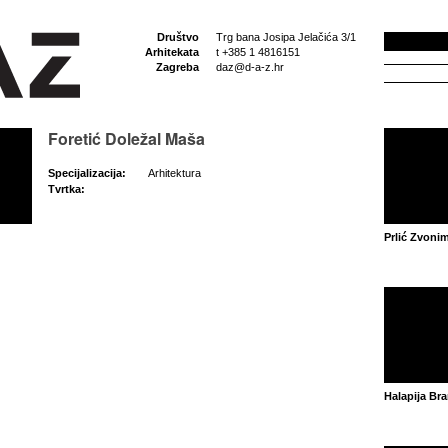
Društvo
Trg bana Josipa Jelačića 3/1
Arhitekata
t +385 1 4816151
Zagreba
daz@d-a-z.hr
Foretić Doležal Maša
Specijalizacija:
Arhitektura
Tvrtka:
Prlić Zvonim
Halapija Br