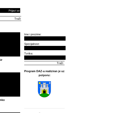
Prijavi se
Ime i prezime:
Specijalnost:
Tvrtka:
ir
Program DAZ-a realiziran je uz
potporu:
anko