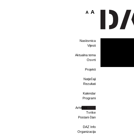
A
A
Naslovnica
Vijesti
Aktualna tema
Osvrti
Projekti
Natječaji
Rezultati
Kalendar
Programi
Arhitekti
Tvrtke
Postani član
DAZ Info
Organizacija