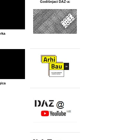
Godišnjaci DAZ-a:
rka
gica