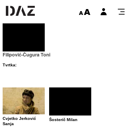
Filipović-Čugura Toni
Tvrtka:
Cvjetko Jerković
Šosterič Milan
Sanja