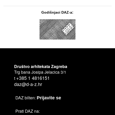
Godišnjaci DAZ-a:
Društvo arhitekata Zagreba
Trg bana Josipa Jelacica 3/1
+385 1 4816151
t
daz@d-a-z.hr
DAZ bilten:
Prijavite se
Prati DAZ na: