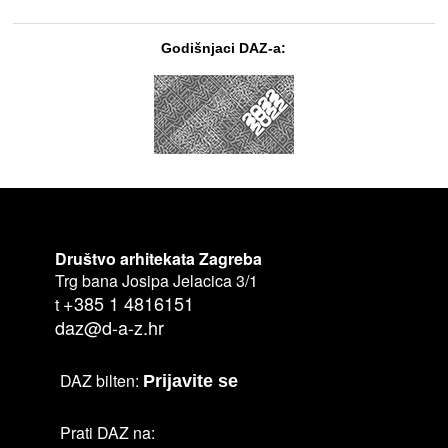
Godišnjaci DAZ-a:
Društvo arhitekata Zagreba
Trg bana Josipa Jelacica 3/1
+385 1 4816151
t
daz@d-a-z.hr
DAZ bilten:
Prijavite se
Prati DAZ na: