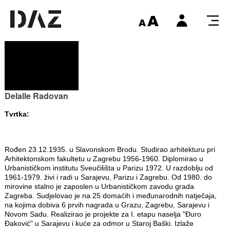
Delalle Radovan
Tvrtka:
Rođen 23.12.1935. u Slavonskom Brodu. Studirao arhitekturu pri
Arhitektonskom fakultetu u Zagrebu 1956-1960. Diplomirao u
Urbanističkom institutu Sveučilišta u Parizu 1972. U razdoblju od
1961-1979. živi i radi u Sarajevu, Parizu i Zagrebu. Od 1980. do
mirovine stalno je zaposlen u Urbanističkom zavodu grada
Zagreba. Sudjelovao je na 25 domaćih i međunarodnih natječaja,
na kojima dobiva 6 prvih nagrada u Grazu, Zagrebu, Sarajevu i
Novom Sadu. Realizirao je projekte za I. etapu naselja "Đuro
Đaković" u Sarajevu i kuće za odmor u Staroj Baški. Izlaže