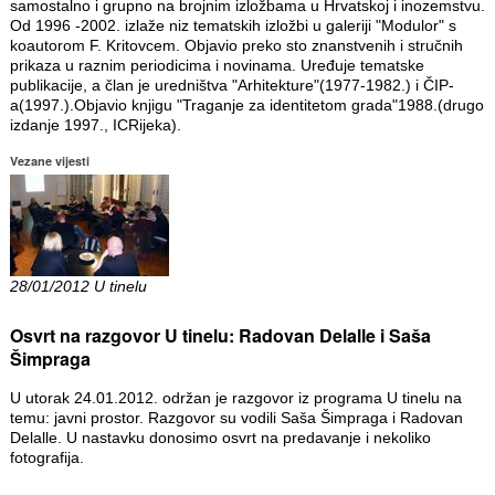
samostalno i grupno na brojnim izložbama u Hrvatskoj i inozemstvu.
Od 1996 -2002. izlaže niz tematskih izložbi u galeriji "Modulor" s
koautorom F. Kritovcem. Objavio preko sto znanstvenih i stručnih
prikaza u raznim periodicima i novinama. Uređuje tematske
publikacije, a član je uredništva "Arhitekture"(1977-1982.) i ČIP-
a(1997.).Objavio knjigu "Traganje za identitetom grada"1988.(drugo
izdanje 1997., ICRijeka).
Vezane vijesti
28/01/2012 U tinelu
Osvrt na razgovor U tinelu: Radovan Delalle i Saša
Šimpraga
U utorak 24.01.2012. održan je razgovor iz programa U tinelu na
temu: javni prostor. Razgovor su vodili Saša Šimpraga i Radovan
Delalle. U nastavku donosimo osvrt na predavanje i nekoliko
fotografija.