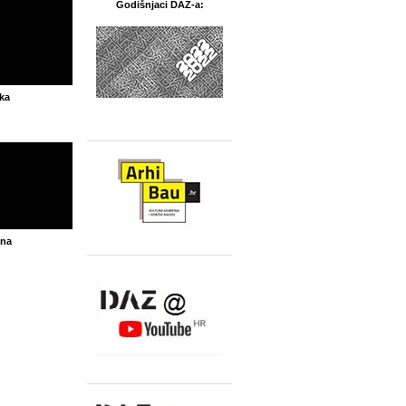
Godišnjaci DAZ-a:
jka
sna