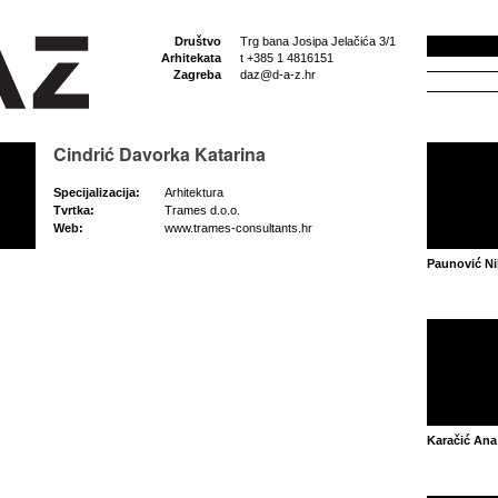
Društvo
Trg bana Josipa Jelačića 3/1
Arhitekata
t +385 1 4816151
Zagreba
daz@d-a-z.hr
Cindrić Davorka Katarina
Specijalizacija:
Arhitektura
Tvrtka:
Trames d.o.o.
Web:
www.trames-consultants.hr
Paunović Ni
Karačić Ana