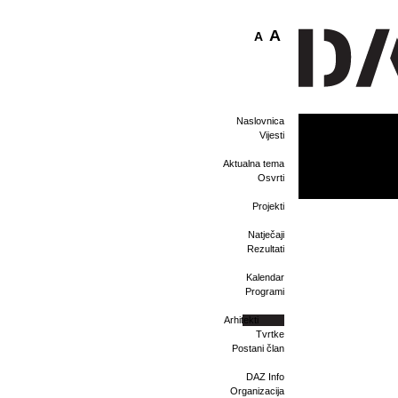
A
A
Naslovnica
Vijesti
Aktualna tema
Osvrti
Projekti
Natječaji
Rezultati
Kalendar
Programi
Arhitekti
Tvrtke
Postani član
DAZ Info
Organizacija