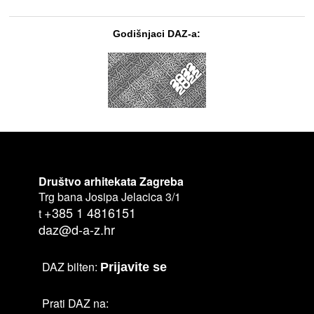
Godišnjaci DAZ-a:
Društvo arhitekata Zagreba
Trg bana Josipa Jelacica 3/1
+385 1 4816151
t
daz@d-a-z.hr
DAZ bilten:
Prijavite se
Prati DAZ na: