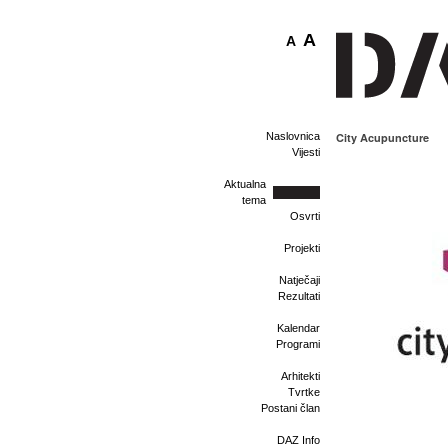
A
A
Naslovnica
City Acupuncture
Vijesti
Aktualna
tema
Osvrti
Projekti
Natječaji
Rezultati
Kalendar
Programi
Arhitekti
Tvrtke
Postani član
DAZ Info