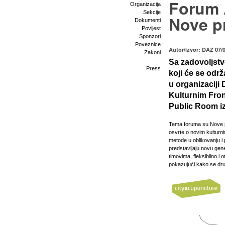
Forum 
Organizacija
Sekcije
Nove pr
Dokumenti
Povijest
Sponzori
Poveznice
Autor/izvor: DAZ 07/
Zakoni
Sa zadovoljst
Press
koji će se odr
u organizaciji
Kulturnim Fron
Public Room iz
Tema foruma su Nove pr
osvrte o novim kulturni
metode u oblikovanju i 
predstavljaju novu gene
timovima, fleksibilno i 
pokazujući kako se dru