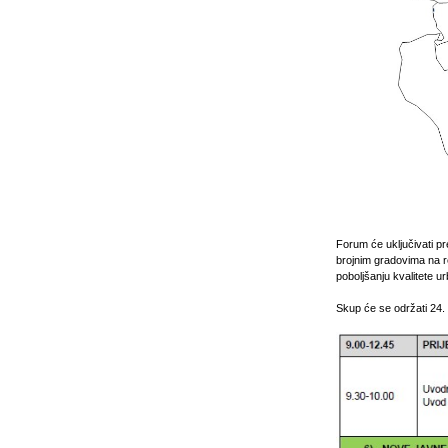
Forum će uključivati pre
brojnim gradovima na re
poboljšanju kvalitete u
Skup će se održati 24.