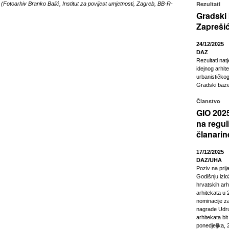
Rezultati
 (Fotoarhiv Branko Balić, Institut za povijest umjetnosti, Zagreb, BB-R-
Gradski
Zapreši
24/12/2025
DAZ
Rezultati nat
idejnog arhit
urbanističkog
Gradski baze
Članstvo
GIO 2025
na regul
članarin
17/12/2025
DAZ/UHA
Poziv na pri
Godišnju izl
hrvatskih arhi
arhitekata u 2
nominacije z
nagrade Udru
arhitekata bi
ponedjeljka, 