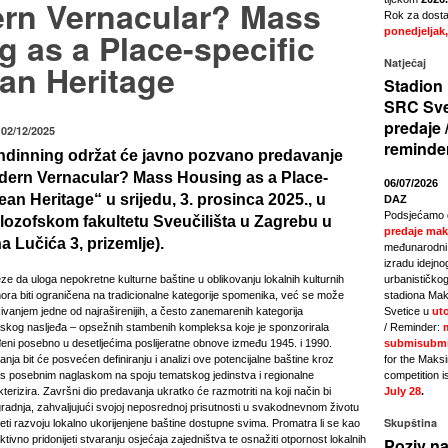
rn Vernacular? Mass
Rok za dostav
 as a Place-specific
ponedjeljak,
Natječaj
an Heritage
Stadion 
SRC Sve
predaje 
 02/12/2025
reminde
endinning održat će javno pozvano predavanje
dern Vernacular? Mass Housing as a Place-
06/07/2026
an Heritage“ u srijedu, 3. prosinca 2025., u
DAZ
Podsjećamo 
Filozofskom fakultetu Sveučilišta u Zagrebu u
predaje mak
a Lučića 3, prizemlje).
međunarodni 
izradu idejno
ze da uloga nepokretne kulturne baštine u oblikovanju lokalnih kulturnih
urbanističkog
mora biti ograničena na tradicionalne kategorije spomenika, već se može
stadiona Mak
učivanjem jedne od najraširenijih, a često zanemarenih kategorija
Svetice u
uto
skog nasljeđa – opsežnih stambenih kompleksa koje je sponzorirala
/ Reminder:
ađeni posebno u desetljećima poslijeratne obnove između 1945. i 1990.
submisubmi
anja bit će posvećen definiranju i analizi ove potencijalne baštine kroz
for the Maks
 s posebnim naglaskom na spoju tematskog jedinstva i regionalne
competition i
akterizira. Završni dio predavanja ukratko će razmotriti na koji način bi
July 28
.
dnja, zahvaljujući svojoj neposrednoj prisutnosti u svakodnevnom životu
Skupština
eti razvoju lokalno ukorijenjene baštine dostupne svima. Promatra li se kao
tivno pridonijeti stvaranju osjećaja zajedništva te osnažiti otpornost lokalnih
Poziv na