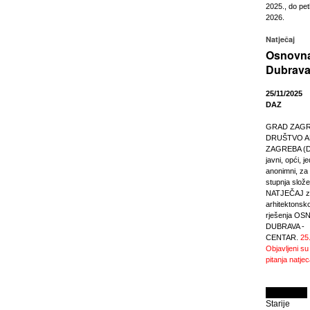
2025., do pet
2026.
Natječaj
Osnovna
Dubrava
25/11/2025
DAZ
GRAD ZAGREB
DRUŠTVO A
ZAGREBA (DA
javni, opći, j
anonimni, za r
stupnja slože
NATJEČAJ za
arhitektonsk
rješenja O
DUBRAVA -
CENTAR.
25
Objavljeni su
pitanja natjec
Starije