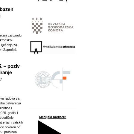
 bazen
ć
ječaja za izradu
ektonsko-
 rješenja za
n Zaprešić.
. – poziv
iranje
e
javu radova za
ožbu ostvarenja
tektica i
025. godini i
Medijski partneri:
a godišnje
ženja hrvatskih
t će otvoren od
22. prosinca