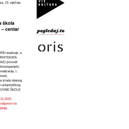
ka, 23. siječnja
 škola
 – centar
 raspisuje, a
RHITEKATA
Z) provodi:
ednostupanjski,
ealizaciju, I.
nosti,
 izradu idejnog
o-urbanističkog
SNOVNE ŠKOLE
.11.2025.
 odgovori na
atelja.