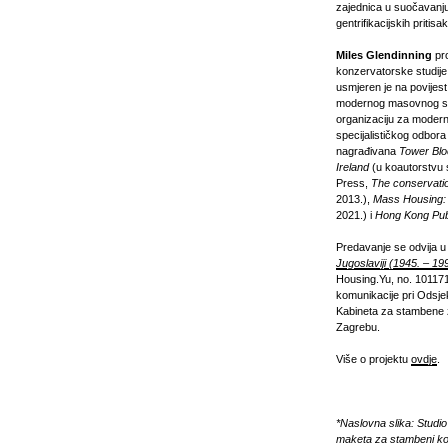
zajednica u suočavanju
gentrifikacijskih pritisa
Miles Glendinning
pro
konzervatorske studije 
usmjeren je na povijest 
modernog masovnog stan
organizaciju za moder
specijalističkog odbora
nagrađivana
Tower Blo
Ireland
(u koautorstvu 
Press,
The conservatio
2013.),
Mass Housing: 
2021.) i
Hong Kong Publ
Predavanje se odvija u
Jugoslaviji (1945. – 19
Housing.Yu, no. 101171
komunikacije pri Odsjek
Kabineta za stambene zg
Zagrebu.
Više o projektu
ovdje
.
*Naslovna slika: Studio
maketa za stambeni kom