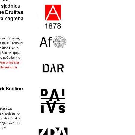
 sjednicu
ne Društva
ta Zagreba
anovi Društva,
 na 45. redovnu
pštine DAZ-a
žati 25. lipnja
 s početkom u
i je priložena i
članarinu za
.
rk Šestine
ječaja za
g krajobrazno-
-arhitektonskog
eđenja JAVNOG
INE