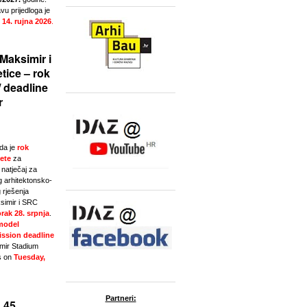
u prijedloga je
 14. rujna 2026
.
Maksimir i
tice – rok
/ deadline
r
da je
rok
ete
za
natječaj za
g arhitektonsko-
 rješenja
simir i SRC
rak 28. srpnja
.
model
ssion deadline
imir Stadium
s on
Tuesday,
Partneri:
 45.