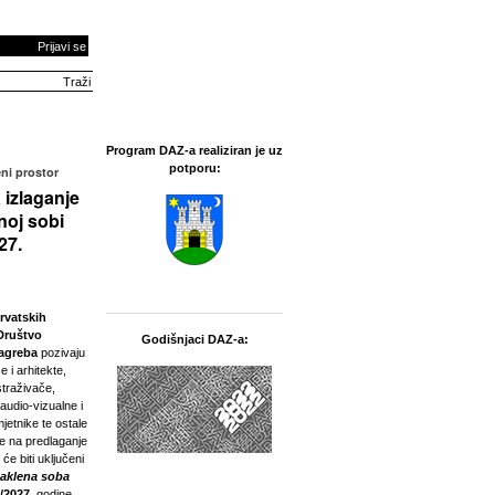
Prijavi se
Program DAZ-a realiziran je uz
potporu:
ni prostor
 izlaganje
noj sobi
27.
rvatskih
Društvo
Godišnjaci DAZ-a:
Zagreba
pozivaju
e i arhitekte,
straživače,
 audio-vizualne i
jetnike te ostale
ne na predlaganje
 će biti uključeni
taklena soba
/2027.
godine.