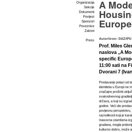
A Mode
Organizacija
Sekcije
Housing
Dokumenti
Povijest
Europe
Sponzori
Poveznice
Zakoni
Autor/izvor: DAZ/IPU
Press
Prof. Miles Gl
naslova „A Mo
specific Europe
11:00 sati na 
Dvorani 7 (Ivan
Predavanje polazi od te
identiteta u Europi ne 
značajno proširiti uklj
svakodnevnog graditelj
država, a koji su izgr
godine. Veći dio predav
povijesnu perspektivu,
raznolikosti koji je kar
masovna stambena izgra
građana, mogla pridonij
kulturno dobro, može ak