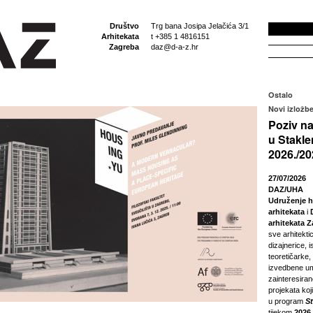
Društvo
Trg bana Josipa Jelačića 3/1
Arhitekata
t +385 1 4816151
Zagreba
daz@d-a-z.hr
Ostalo
Novi izložbe
Poziv na
u Stakle
2026./20
27/07/2026
DAZ/UHA
Udruženje h
arhitekata
i
arhitekata 
sve arhitektic
dizajnerice, i
teoretičarke,
izvedbene um
zainteresira
projekata koji
u program
S
tijekom
2026.