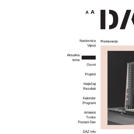
A
A
Naslovnica
Predavanje
Vijesti
Aktualna
tema
Osvrti
Projekti
Natječaji
Rezultati
Kalendar
Programi
Arhitekti
Tvrtke
Postani član
DAZ Info