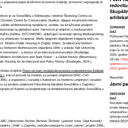
 s pojavama poput društveno-prostorne izolacije, prostorne segregacije te
redovitu
ka.
Skupšti
fesor je na Sveučilištu u Edinburghu i direktor Škotskog Centra za
arhiteka
(Scottish Centre for Conservation Studies). Njegov istraživački interes
zaštite arhitektonskog nasljeđa te, osobito, na istraživanje povijesti
11/06/2026
ovanja na globalnoj razini. Intenzivno je uključen u međunarodnu
DAZ
nističku baštinu, DOCOMOMO, uključujući osnivanje njenog Međunarodnog
Poštovani čl
 za urbanizam i krajobraz. Među njegovim objavljenim knjigama ističu se
pozivamo vas
ck: Modern Public Housing in Englad, Wales, Scotland and Nothern
sjednicu Sku
sa Stefanom Muthesiusom) objavljena 1994. u izdanju Yale University
koja će se odr
n movement – a history of architectural preservation
(Routledge,
2026. godine
Modern Architecture and State Power – a Global History
(Bloomsbury,
18 sati.
Objav
ic Housing An Architectural and Policy History
(Routlegde, 2024.).
uplatnica za 
2026. godinu
 sklopu projekta
Pravo na stan: produkcija prostora svakodnevnog življenja
91.)
,
koji se provodi na Institutu za povijest umjetnosti (ERC-CoG
Rezultati
985), a organizira u suradnji s Katedrom za modernu umjetnost i vizualne
Javni pa
u za povijest umjetnosti Filozofskog fakulteta Sveučilišta u Zagrebu i
rade pri Katedri za projektiranje na Arhitektonskom fakultetu Sveučilišta u
29/01/2026
DAZ
Rezultati nat
izradu idejno
urbanističko
rješenja ur
 ABC (Vjenceslav Richter, Berislav Šerbetić, Ljubomir Iveta, Olga Korenik),
PARKA ŠEST
pleks „Vrbik“ u Zagrebu, neboderi popularno zvani „rakete“, projekt 1966.,