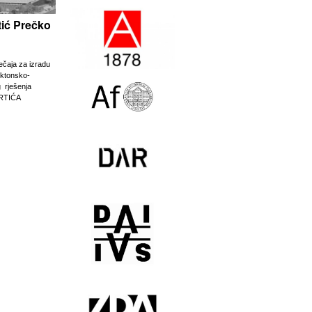
rtić Prečko
ječaja za izradu
ektonsko-
g rješenja
RTIĆA