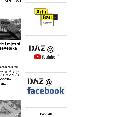
UŠTVENI DOM I
tić i mjesni
esvetska
ječaja za izradu
nja zgrade javne
EČJEG VRTIĆA I
ODBORA
 SELA.
Partneri: