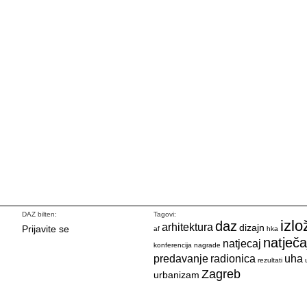
DAZ bilten:
Tagovi:
izlo
daz
arhitektura
dizajn
Prijavite se
af
hka
natječa
natjecaj
konferencija
nagrade
predavanje
radionica
uha
rezultati
Zagreb
urbanizam