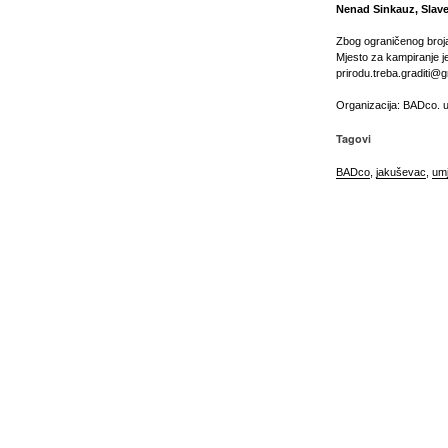
Nenad Sinkauz, Slaven
Zbog ograničenog broja
Mjesto za kampiranje j
prirodu.treba.graditi@
Organizacija: BADco.
Tagovi
BADco
,
jakuševac
,
umj