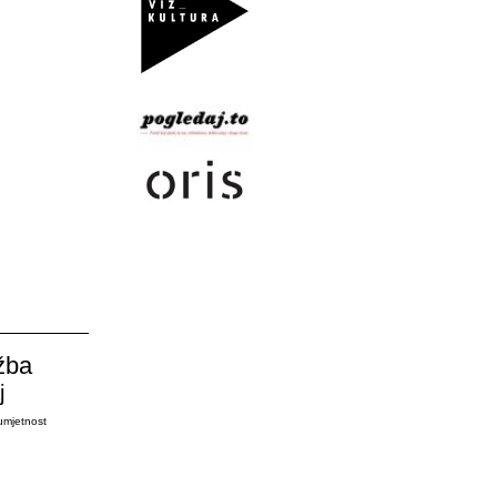
žba
j
umjetnost