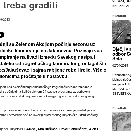
 treba graditi
VRBANI, DR
KNJIŽNICA.
Rezultati
09/2013
dnji sa Zelenom Akcijom počinje sezonu uz
Dječji vr
ološko kampiranje na Jakuševcu. Pozivaju vas
odbor S
mpiranje na livadi između Savskog nasipa i
Sela
nedaleko od zagrebačkog komunalnog odlagališta
02/04/2025
c/Jakuševac i sajma rabljene robe Hrelić. Više o
Rezultati Nat
dionicima pročitajte u nastavku.
idejnog rješe
namjene DJ
jednu od ekološki najproblematičnijih zagrebačkih zona zajedno s
MJESNOG 
a i stručnjacima koji će tijekom 24-satnog programa izvesti svoje
SESVETSKA
dove i otvoriti diskusije na teme ekologije i grada, otpada i njegovog
Rezultati
svojim šatorom, kamp kućicom ili vrećom za spavanje, sudjelujete u
vedbe i provedite noć na lokaciji privremenog umjetničko-istraživačkog
ijedeći umjetnici:
BADco., Ana Hušman, Davor Sanvinčenti, Alen i