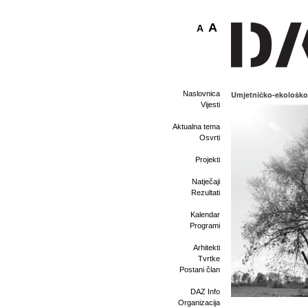
A
A
Naslovnica
Umjetničko-ekološko
Vijesti
Aktualna tema
Osvrti
Projekti
Natječaji
Rezultati
Kalendar
Programi
Arhitekti
Tvrtke
Postani član
DAZ Info
Organizacija