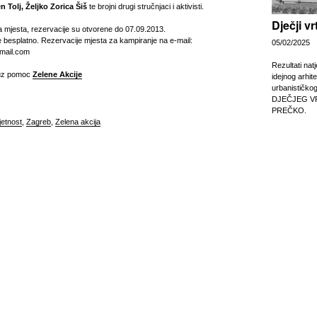
 Tolj, Željko Zorica Šiš
te brojni drugi stručnjaci i aktivisti.
Dječji v
 mjesta, rezervacije su otvorene do 07.09.2013.
e besplatno. Rezervacije mjesta za kampiranje na e-mail:
05/02/2025
gmail.com
Rezultati nat
 uz pomoc
Zelene Akcije
idejnog arhit
urbanističko
DJEČJEG V
PREČKO.
etnost
,
Zagreb
,
Zelena akcija