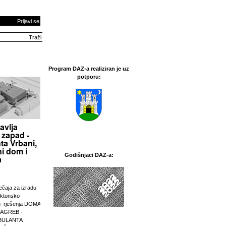
Prijavi se
Program DAZ-a realiziran je uz
potporu:
avlja
 zapad -
ta Vrbani,
i dom i
Godišnjaci DAZ-a:
a
ječaja za izradu
ektonsko-
g rješenja DOMA
ZAGREB -
BULANTA