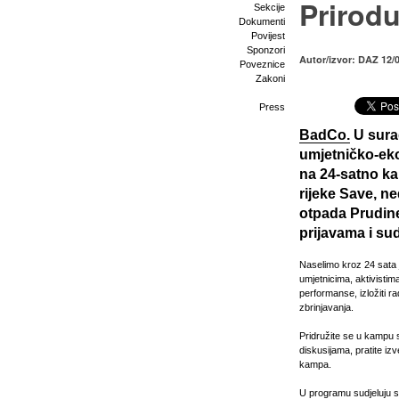
Prirodu
Sekcije
Dokumenti
Povijest
Sponzori
Autor/izvor: DAZ 12/
Poveznice
Zakoni
Press
BadCo.
U sura
umjetničko-ek
na 24-satno ka
rijeke Save, 
otpada Prudine
prijavama i su
Naselimo kroz 24 sata 
umjetnicima, aktivistim
performanse, izložiti ra
zbrinjavanja.
Pridružite se u kampu 
diskusijama, pratite iz
kampa.
U programu sudjeluju sl