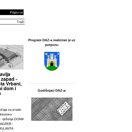
Prijavi se
Program DAZ-a realiziran je uz
potporu:
avlja
 zapad -
ta Vrbani,
i dom i
Godišnjaci DAZ-a:
a
ječaja za izradu
ektonsko-
g rješenja DOMA
ZAGREB -
BULANTA