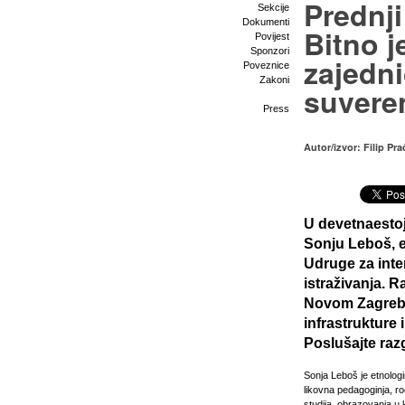
Prednji
Sekcije
Dokumenti
Bitno 
Povijest
Sponzori
zajedni
Poveznice
Zakoni
suveren
Press
Autor/izvor: Filip Pra
U devetnaestoj
Sonju Leboš, e
Udruge za inter
istraživanja. 
Novom Zagrebu 
infrastrukture 
Poslušajte raz
Sonja Leboš je etnologin
likovna pedagoginja, ro
studija, obrazovanja u k