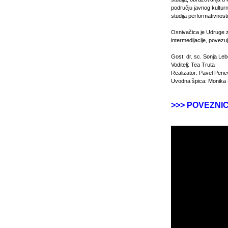
području javnog kultur
studija performativnosti
Osnivačica je Udruge za 
intermedijacije, povezuj
Gost: dr. sc. Sonja Le
Voditelj: Tea Truta
Realizator: Pavel Pene
Uvodna špica: Monika M
>>> POVEZNI