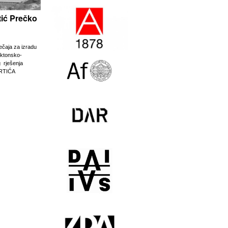
rtić Prečko
ječaja za izradu
ektonsko-
g rješenja
RTIĆA