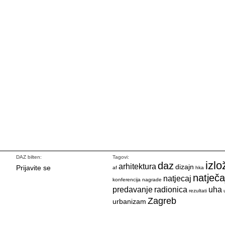
DAZ bilten:
Tagovi:
izlo
daz
arhitektura
dizajn
Prijavite se
af
hka
natječa
natjecaj
konferencija
nagrade
predavanje
radionica
uha
rezultati
Zagreb
urbanizam