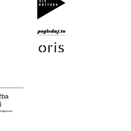
žba
j
umjetnost