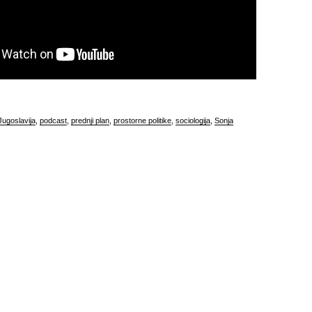
Jugoslavija
,
podcast
,
prednji plan
,
prostorne politike
,
sociologija
,
Sonja