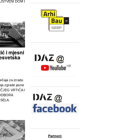
UŠTVENI DOM I
tić i mjesni
esvetska
ječaja za izradu
nja zgrade javne
EČJEG VRTIĆA I
ODBORA
 SELA.
Partneri: