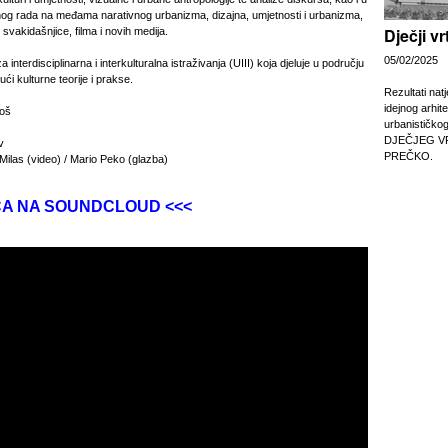
nog rada na međama narativnog urbanizma, dizajna, umjetnosti i urbanizma,
Dječji v
 svakidašnjice, filma i novih medija.
05/02/2025
interdisciplinarna i interkulturalna istraživanja (UIII) koja djeluje u području
ući kulturne teorije i prakse.
Rezultati nat
idejnog arhit
boš
urbanističko
DJEČJEG V
v
PREČKO.
ilas (video) / Mario Peko (glazba)
CA NA SOUNDCLOUD <<<