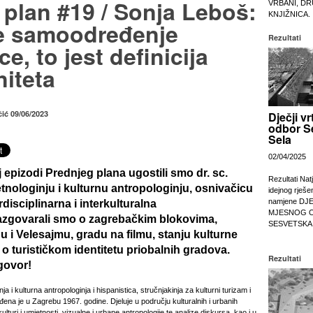
 plan #19 / Sonja Leboš:
VRBANI, DR
KNJIŽNICA.
je samoodređenje
Rezultati
ce, to jest definicija
iteta
čić 09/06/2023
Dječji vr
odbor S
Sela
02/04/2025
 epizodi Prednjeg plana ugostili smo dr. sc.
Rezultati Nat
tnologinju i kulturnu antropologinju, osnivačicu
idejnog rješe
namjene DJ
disciplinarna i interkulturalna
MJESNOG 
Razgovarali smo o zagrebačkim blokovima,
SESVETSKA
i Velesajmu, gradu na filmu, stanju kulturne
i o turističkom identitetu priobalnih gradova.
Rezultati
govor!
ja i kulturna antropologinja i hispanistica, stručnjakinja za kulturni turizam i
đena je u Zagrebu 1967. godine. Djeluje u području kulturalnih i urbanih
ulturi i umjetnosti, vizualne i urbane antropologije te analize diskursa, kao i u