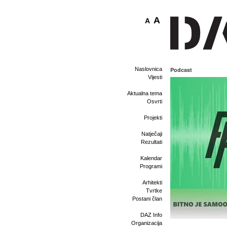
A
A
Naslovnica
Podcast
Vijesti
Aktualna tema
Osvrti
Projekti
Natječaji
Rezultati
Kalendar
Programi
Arhitekti
Tvrtke
Postani član
DAZ Info
Organizacija