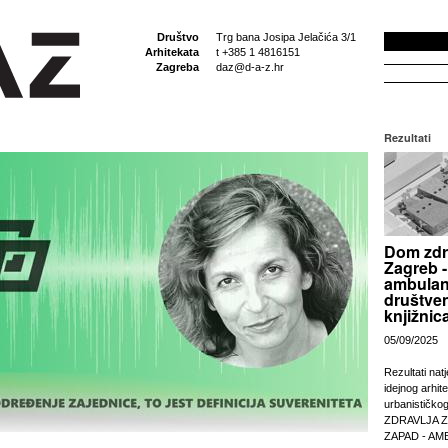
Društvo
Trg bana Josipa Jelačića 3/1
Arhitekata
t +385 1 4816151
Zagreba
daz@d-a-z.hr
Rezultati
Dom zdr
Zagreb -
ambulan
društven
knjižnic
05/09/2025
Rezultati nat
idejnog arhit
urbanističko
ZDRAVLJA 
ZAPAD - AM