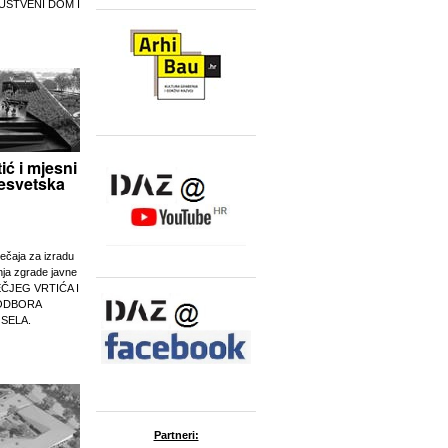
UŠTVENI DOM I
tić i mjesni
esvetska
ječaja za izradu
nja zgrade javne
EČJEG VRTIĆA I
ODBORA
 SELA.
Partneri: