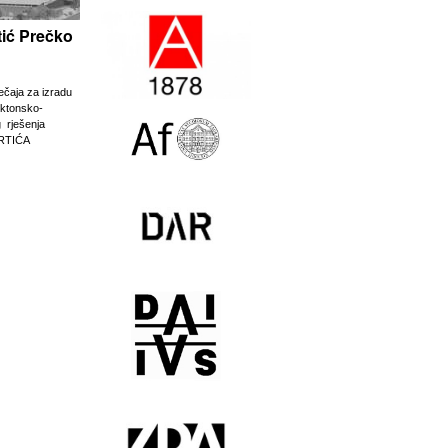
rtić Prečko
ječaja za izradu
ektonsko-
g rješenja
RTIĆA