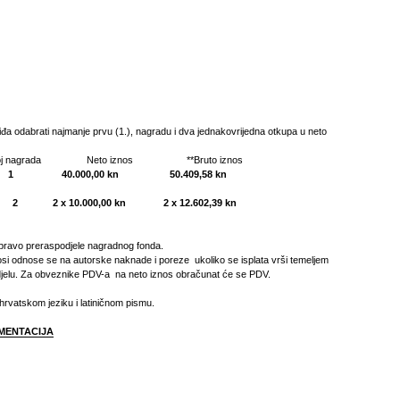
iđa odabrati najmanje prvu (1.), nagradu i dva jednakovrijedna otkupa u neto
da Neto iznos **Bruto iznos
 1 40.000,00 kn 50.409,58 kn
 2 2 x 10.000,00 kn 2 x 12.602,39 kn
 pravo preraspodjele nagradnog fonda.
nosi odnose se na autorske naknade i poreze ukoliko se isplata vrši temeljem
jelu. Za obveznike PDV-a na neto iznos obračunat će se PDV.
hrvatskom jeziku i latiničnom pismu.
MENTACIJA