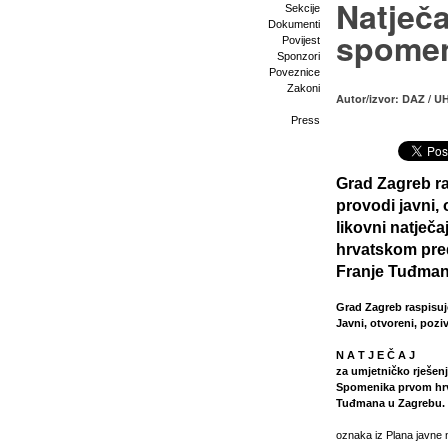
Natječa
Sekcije
Dokumenti
spomen
Povijest
Sponzori
Poveznice
Zakoni
Autor/izvor: DAZ / U
Press
Grad Zagreb ra
provodi javni,
likovni natječ
hrvatskom pre
Franje Tuđman
Grad Zagreb raspisuj
Javni, otvoreni, pozi
N A T J E Č A J
za umjetničko rješen
Spomenika prvom hrva
Tuđmana u Zagrebu.
oznaka iz Plana javne