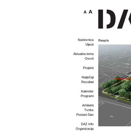
A
A
Naslovnica
Raspis
Vijesti
Aktualna tema
Osvrti
Projekti
Natječaji
Rezultati
Kalendar
Programi
Arhitekti
Tvrtke
Postani član
DAZ Info
Organizacija