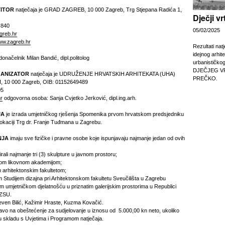
TITOR
natječaja je GRAD ZAGREB, 10 000 Zagreb, Trg Stjepana Radića 1,
Dječji v
 840
05/02/2025
greb.hr
w.zagreb.hr
Rezultati nat
idejnog arhit
načelnik Milan Bandić, dipl.politolog
urbanističko
DJEČJEG V
GANIZATOR
natječaja je UDRUŽENJE HRVATSKIH ARHITEKATA (UHA)
PREČKO.
/I, 10 000 Zagreb, OIB: 01152649489
05
r
odgovorna osoba: Sanja Cvjetko Jerković, dipl.ing.arh.
JA
je izrada umjetničkog rješenja Spomenika prvom hrvatskom predsjedniku
lokaciji Trg dr. Franje Tuđmana u Zagrebu.
NJA
imaju sve fizičke i pravne osobe koje ispunjavaju najmanje jedan od ovih
izirali najmanje tri (3) skulpture u javnom prostoru;
nom likovnom akademijom;
m arhitektonskim fakultetom;
m Studijem dizajna pri Arhitektonskom fakultetu Sveučilišta u Zagrebu
om umjetničkom djelatnošću u priznatim galerijskim prostorima u Republici
HZSU.
ven Bilić, Kažimir Hraste, Kuzma Kovačić.
ravo na obeštećenje za sudjelovanje u iznosu od 5.000,00 kn neto, ukoliko
 u skladu s Uvjetima i Programom natječaja.