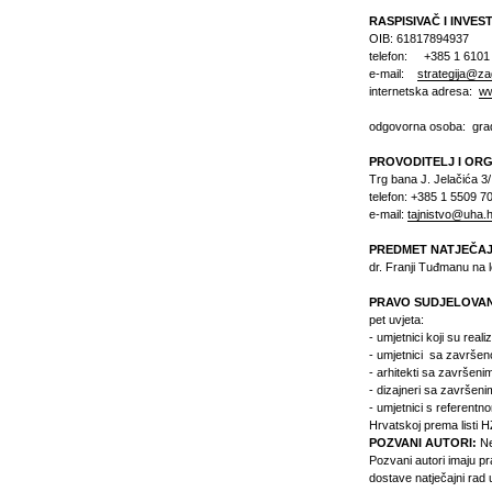
RASPISIVAČ I INVES
OIB: 61817894937
telefon: +385 1 6101
e-mail:
strategija@za
internetska adresa:
ww
odgovorna osoba: grado
PROVODITELJ I OR
Trg bana J. Jelačića 3
telefon: +385 1 5509 7
e-mail:
tajnistvo@uha.h
PREDMET NATJEČA
dr. Franji Tuđmanu na 
PRAVO SUDJELOVA
pet uvjeta:
- umjetnici koji su real
- umjetnici sa završe
- arhitekti sa završeni
- dizajneri sa završeni
- umjetnici s referentn
Hrvatskoj prema listi 
POZVANI AUTORI:
Ne
Pozvani autori imaju p
dostave natječajni rad