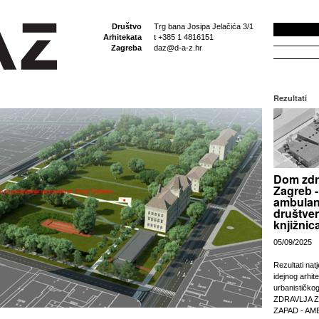
Društvo
Trg bana Josipa Jelačića 3/1
Arhitekata
t +385 1 4816151
Zagreba
daz@d-a-z.hr
Rezultati
Dom zdr
Zagreb -
ambulan
društven
knjižnic
05/09/2025
Rezultati nat
idejnog arhit
urbanističko
ZDRAVLJA 
ZAPAD - AM