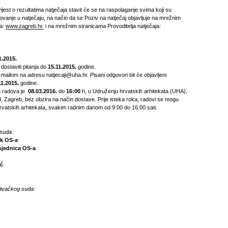
vijest o rezultatima natječaja stavit će se na raspolaganje svima koji su
lovanje u natječaju, na način da se Poziv na natječaj objavljuje na mrežnim
ča:
www.zagreb.hr.
i na mrežnim stranicama Provoditelja natječaja:
1.2015.
 dostaviti pitanja do
15.11.2015.
godine.
e‐mailom na adresu natjecaji@uha.hr. Pisani odgovori bit će objavljeni
11.2015.
godine.
h radova je
08.03.2016.
do
16:00
h, u Udruženju hrvatskih arhitekata (UHA),
I, Zagreb, bez obzira na način dostave. Prije isteka roka, radovi se mogu
hrvatskih arhitekata, svakim radnim danom od 9:00 do 16:00 sati.
 suda:
ik OS-a
sjednica OS-a
ić
jivačkog suda: