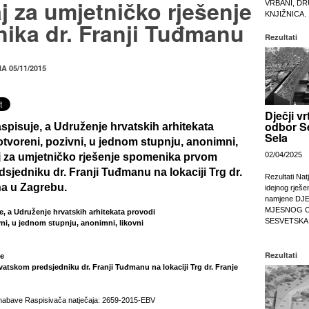
j za umjetničko rješenje
VRBANI, DR
KNJIŽNICA.
ika dr. Franji Tuđmanu
Rezultati
HA 05/11/2015
Dječji vr
odbor S
spisuje, a Udruženje hrvatskih arhitekata
Sela
 otvoreni, pozivni, u jednom stupnju, anonimni,
02/04/2025
aj za umjetničko rješenje spomenika prvom
dsjedniku
dr. Franji Tuđmanu
na lokaciji Trg dr.
Rezultati Nat
a u Zagrebu.
idejnog rješe
namjene DJ
MJESNOG 
e, a Udruženje hrvatskih arhitekata provodi
SESVETSKA
vni, u jednom stupnju, anonimni, likovni
Rezultati
je
tskom predsjedniku dr. Franji Tuđmanu na lokaciji Trg dr. Franje
 nabave Raspisivača natječaja: 2659-2015-EBV