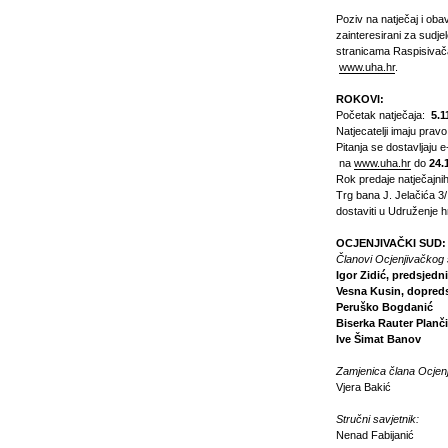
Poziv na natječaj i oba
zainteresirani za sudje
stranicama Raspisiva
www.uha.hr
.
ROKOVI:
Početak natječaja:
5.1
Natjecatelji imaju pravo
Pitanja se dostavljaju 
na
www.uha.hr
do
24.
Rok predaje natječajni
Trg bana J. Jelačića 3/
dostaviti u Udruženje 
OCJENJIVAČKI SUD:
Članovi Ocjenjivačkog
Igor Zidić, predsjedn
Vesna Kusin, dopred
Peruško Bogdanić
Biserka Rauter Planč
Ive Šimat Banov
Zamjenica člana Ocjen
Vjera Bakić
Stručni savjetnik:
Nenad Fabijanić