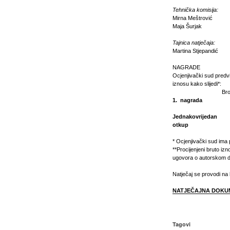
Tehnička komisija:
Mirna Meštrović
Maja Šurjak
Tajnica natječaja:
Martina Stjepandić
NAGRADE
Ocjenjivački sud predv
iznosu kako slijedi*:
Broj nagra
1. nagrada
Jednakovrijedan
otkup
* Ocjenjivački sud ima
**Procijenjeni bruto iz
ugovora o autorskom d
Natječaj se provodi na 
NATJEČAJNA DOKU
Tagovi