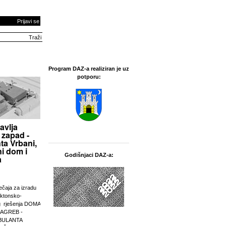
Prijavi se
Program DAZ-a realiziran je uz
potporu:
avlja
 zapad -
ta Vrbani,
i dom i
Godišnjaci DAZ-a:
a
ječaja za izradu
ektonsko-
g rješenja DOMA
ZAGREB -
BULANTA