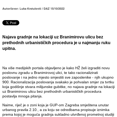
Autor/izvor: Luka Krstulović / DAZ 15/10/2022
Najava gradnje na lokaciji uz Branimirovu ulicu bez
prethodnih urbanističkih procedura je u najmanju ruku
upitna.
Na više medijskih portala objavljeno je kako HŽ želi izgraditi novu
poslovnu zgradu u Branimirovoj ulici, te tako racionalizirati
poslovanje i na jedno mjesto smjestiti sve zaposlenike - njih ukupno
900. Racionalizacija poslovanja svakako je pohvalan smjer za tvrtku
koja godišnje stvara milijunske gubitke, no najava gradnje na lokaciji
uz Branimirovu ulicu bez prethodnih urbanističkih procedura
postavlja mnoga pitanja.
Naime, riječ je o zoni koja je GUP-om Zagreba smještena unutar
urbanog pravila 2.10., a za koju se odredbama propisuje iznimka
prema kojoj je moguća gradnja sukladno utvrđenoj prometnoj studiji