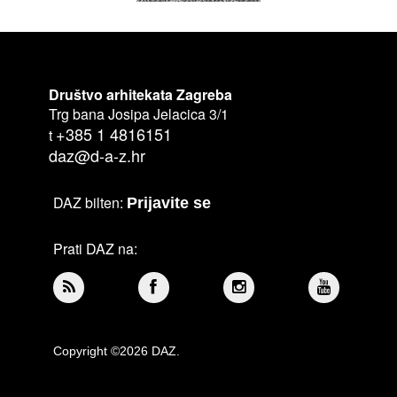
Društvo arhitekata Zagreba
Trg bana Josipa Jelacica 3/1
+385 1 4816151
t
daz@d-a-z.hr
DAZ bilten:
Prijavite se
Prati DAZ na:
Copyright ©2026 DAZ.