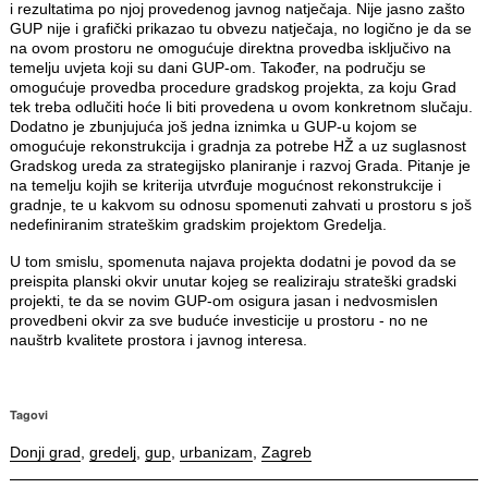
i rezultatima po njoj provedenog javnog natječaja. Nije jasno zašto
GUP nije i grafički prikazao tu obvezu natječaja, no logično je da se
na ovom prostoru ne omogućuje direktna provedba isključivo na
temelju uvjeta koji su dani GUP-om. Također, na području se
omogućuje provedba procedure gradskog projekta, za koju Grad
tek treba odlučiti hoće li biti provedena u ovom konkretnom slučaju.
Dodatno je zbunjujuća još jedna iznimka u GUP-u kojom se
omogućuje rekonstrukcija i gradnja za potrebe HŽ a uz suglasnost
Gradskog ureda za strategijsko planiranje i razvoj Grada. Pitanje je
na temelju kojih se kriterija utvrđuje mogućnost rekonstrukcije i
gradnje, te u kakvom su odnosu spomenuti zahvati u prostoru s još
nedefiniranim strateškim gradskim projektom Gredelja.
U tom smislu, spomenuta najava projekta dodatni je povod da se
preispita planski okvir unutar kojeg se realiziraju strateški gradski
projekti, te da se novim GUP-om osigura jasan i nedvosmislen
provedbeni okvir za sve buduće investicije u prostoru - no ne
nauštrb kvalitete prostora i javnog interesa.
Tagovi
Donji grad
,
gredelj
,
gup
,
urbanizam
,
Zagreb