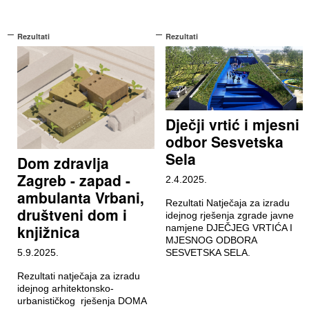
Rezultati
Rezultati
Dječji vrtić i mjesni
odbor Sesvetska
Sela
Dom zdravlja
Zagreb - zapad -
2.4.2025.
ambulanta Vrbani,
Rezultati Natječaja za izradu
društveni dom i
idejnog rješenja zgrade javne
knjižnica
namjene DJEČJEG VRTIĆA I
MJESNOG ODBORA
5.9.2025.
SESVETSKA SELA.
Rezultati natječaja za izradu
idejnog arhitektonsko-
urbanističkog rješenja DOMA