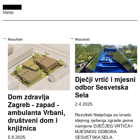
Starije
Rezultati
Rezultati
Dječji vrtić i mjesni
odbor Sesvetska
Sela
Dom zdravlja
Zagreb - zapad -
2.4.2025.
ambulanta Vrbani,
Rezultati Natječaja za izradu
društveni dom i
idejnog rješenja zgrade javne
knjižnica
namjene DJEČJEG VRTIĆA I
MJESNOG ODBORA
5.9.2025.
SESVETSKA SELA.