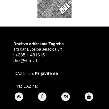
Društvo arhitekata Zagreba
Trg bana Josipa Jelacica 3/1
+385 1 4816151
t
daz@d-a-z.hr
DAZ bilten:
Prijavite se
Prati DAZ na: