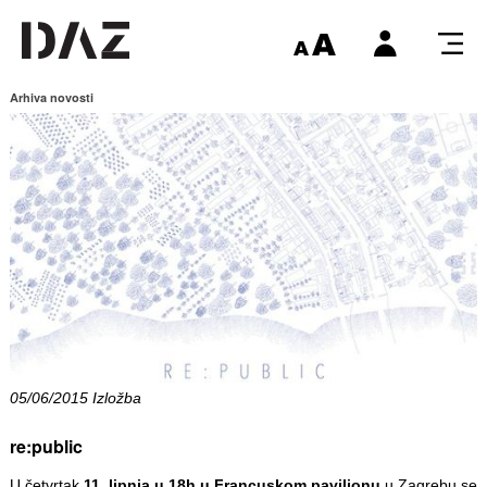
Arhiva novosti
05/06/2015 Izložba
re:public
U četvrtak
11. lipnja u 18h u Francuskom paviljonu
u Zagrebu se