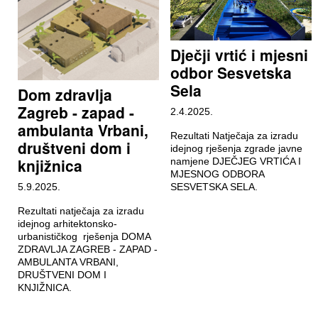
Dječji vrtić i mjesni
odbor Sesvetska
Sela
Dom zdravlja
Zagreb - zapad -
2.4.2025.
ambulanta Vrbani,
Rezultati Natječaja za izradu
društveni dom i
idejnog rješenja zgrade javne
knjižnica
namjene DJEČJEG VRTIĆA I
MJESNOG ODBORA
5.9.2025.
SESVETSKA SELA.
Rezultati natječaja za izradu
idejnog arhitektonsko-
urbanističkog rješenja DOMA
ZDRAVLJA ZAGREB - ZAPAD -
AMBULANTA VRBANI,
DRUŠTVENI DOM I
KNJIŽNICA.