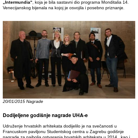
„Intermundia“
, koja je bila sastavni dio programa Monditalia 14.
Venecijanskog bijenala na kojoj je osvojila i posebno priznanje.
20/01/2015 Nagrade
Dodijeljene godišnje nagrade UHA-e
Udruženje hrvatskih arhitekata dodijelilo je na svečanosti u
Francuskom paviljonu Studentskog centra u Zagrebu godišnje
nagrade za najbolja ostvarenja hrvatskih arhitekata u 2014., kao i