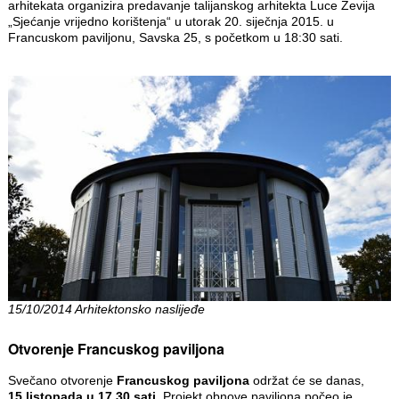
arhitekata organizira predavanje talijanskog arhitekta Luce Zevija
„Sjećanje vrijedno korištenja“ u utorak 20. siječnja 2015. u
Francuskom paviljonu, Savska 25, s početkom u 18:30 sati.
15/10/2014 Arhitektonsko naslijeđe
Otvorenje Francuskog paviljona
Svečano otvorenje
Francuskog paviljona
održat će se danas,
15.listopada u 17,30 sati
. Projekt obnove paviljona počeo je