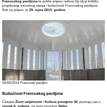
Francuskog paviljona
te potiče prijavu radova čiji cilj je kritičko
propitivanje trenutnog stanja i budućnosti Francuskog paviljona.
Rok za prijavu je
25. rujna 2014. godine
.
05/05/2014 Francuski paviljon
Budućnost Francuskog paviljona
Časopis
Život umjetnosti
i
Kultura promjene SC
pozivaju vas u
utorak 6. svibnja
, na javni razgovor
Vidim