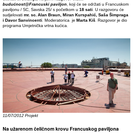
budućnost@Francuski paviljon
, koji će se održati u Francuskom
paviljonu / SC, Savska 25/ s početkom u
18 sati
. U razgovoru će
sudjelovati
mr. sc. Alan Braun, Miran Kurspahić, Saša Šimpraga
i Davor Sanvincenti
. Moderatorica je
Marta Kiš
. Razgovor je dio
programa Umjetnička vrtna kućica.
11/07/2012 Projekt
Na užarenom čeličnom krovu Francuskog paviljona