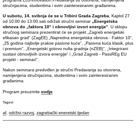
programa Eco-innovation.Predavanja su otvorena, namijenjena
stručnjacima, studentima i svim zainteresiranim građanima.
U subotu, 14. svibnja će se u Tribini Grada Zagreba
, Kaptol 27
od 10:00 do 13:00 sati održati stručni seminar
„Energetska
obnova do „faktora 10“ i obnovljivi izvori
energije“
. U sklopu
stručnog seminara prezentirat će se projekt „Zagreb energetski
efikasan grad“ (ZagEE) „Napredna energetska obnova - Faktor 10“,
„25 godina najbolje prakse pasivne kuće“, „Pasivna kuća klasik, plus
i premium“, „Energetski gotovo nulta gradnja (nZEB)“, „Integrirani
sustavi obnovljivih izvora energije“ i „Grad Zagreb - PassREg EU
projekt - seminari“.
Nakon seminara predviđen je stručni Predavanja su otvorena,
namijenjena stručnjacima, studentima i svim zainteresiranim
građanima.
Program preuzmite
ovdje
.
Tagovi
af
,
održivi razvoj
,
zagrebački eneretski tjedan