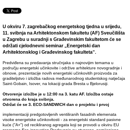
U okviru 7. zagrebačkog energetskog tjedna
u srijedu,
11. svibnja na Arhitektonskom fakultetu (AF)
Sveučilišta
u Zagrebu u suradnji s Građevinskim fakultetom će se
održati cjelodnevni seminar
„Energetski dan
Arhitektonsklog i Građevinskog fakulteta“
.
Predviđena su predavanja stručnjaka o najnovijim temama u
području energetski učinkovite i održive arhitekture novogradnje i
obnove, prezentacije novih energetski učinkovitih proizvoda za
graditeljstvo i izložba radova međunarodnog studentskog natječaja
Saint-Gobain, Isover, na lokaciji grada Bresta u Bjelorusiji.
Otvorenje izložbe je u 12:00 na 3. katu AF. Izložba ostaje
otvorena do kraja svibnja.
Održat će se 3. ECO-SANDWICH dan o projektu i prvoj
implementaciji predgotovljenih ventiliranih fasadnih elemenata
visoke energetske učinkovitosti - za energetski standard pasivne
kuće ("A+") od recikliranog agregata koji se provodi u okviru EU