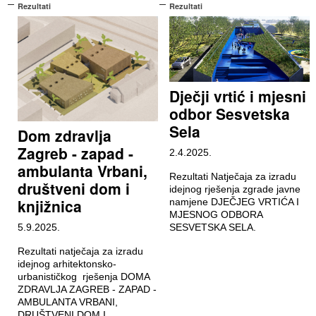
Rezultati
Rezultati
Dječji vrtić i mjesni
odbor Sesvetska
Sela
Dom zdravlja
Zagreb - zapad -
2.4.2025.
ambulanta Vrbani,
Rezultati Natječaja za izradu
društveni dom i
idejnog rješenja zgrade javne
knjižnica
namjene DJEČJEG VRTIĆA I
MJESNOG ODBORA
5.9.2025.
SESVETSKA SELA.
Rezultati natječaja za izradu
idejnog arhitektonsko-
urbanističkog rješenja DOMA
ZDRAVLJA ZAGREB - ZAPAD -
AMBULANTA VRBANI,
DRUŠTVENI DOM I