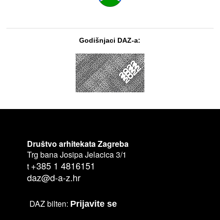
Godišnjaci DAZ-a:
Društvo arhitekata Zagreba
Trg bana Josipa Jelacica 3/1
+385 1 4816151
t
daz@d-a-z.hr
DAZ bilten:
Prijavite se