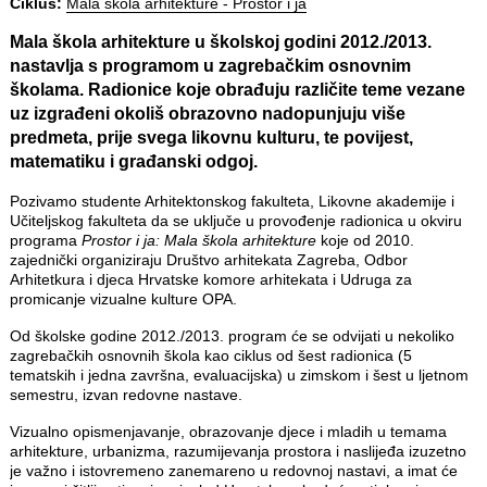
Ciklus:
Mala škola arhitekture - Prostor i ja
Mala škola arhitekture u školskoj godini 2012./2013.
nastavlja s programom u zagrebačkim osnovnim
školama. Radionice koje obrađuju različite teme vezane
uz izgrađeni okoliš obrazovno nadopunjuju više
predmeta, prije svega likovnu kulturu, te povijest,
matematiku i građanski odgoj.
Pozivamo studente Arhitektonskog fakulteta, Likovne akademije i
Učiteljskog fakulteta da se uključe u provođenje radionica u okviru
programa
Prostor i ja: Mala škola arhitekture
koje od 2010.
zajednički organiziraju Društvo arhitekata Zagreba, Odbor
Arhitetkura i djeca Hrvatske komore arhitekata i Udruga za
promicanje vizualne kulture OPA.
Od školske godine 2012./2013. program će se odvijati u nekoliko
zagrebačkih osnovnih škola kao ciklus od šest radionica (5
tematskih i jedna završna, evaluacijska) u zimskom i šest u ljetnom
semestru, izvan redovne nastave.
Vizualno opismenjavanje, obrazovanje djece i mladih u temama
arhitekture, urbanizma, razumijevanja prostora i naslijeđa izuzetno
je važno i istovremeno zanemareno u redovnoj nastavi, a imat će