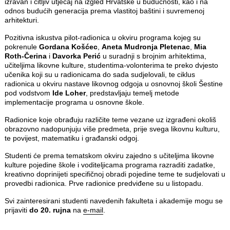
izravan i čitljiv utjecaj na izgled Hrvatske u budućnosti, kao i na
odnos budućih generacija prema vlastitoj baštini i suvremenoj
arhitekturi.
Pozitivna iskustva pilot-radionica u okviru programa kojeg su
pokrenule
Gordana Košćec
,
Aneta Mudronja Pletenac
,
Mia
Roth-Čerina
i
Davorka Perić
u suradnji s brojnim arhitektima,
učiteljima likovne kulture, studentima-volonterima te preko dvjesto
učenika koji su u radionicama do sada sudjelovali, te ciklus
radionica u okviru nastave likovnog odgoja u osnovnoj školi Šestine
pod vodstvom
Ide Loher
, predstavljaju temelj metode
implementacije programa u osnovne škole.
Radionice koje obrađuju različite teme vezane uz izgrađeni okoliš
obrazovno nadopunjuju više predmeta, prije svega likovnu kulturu,
te povijest, matematiku i građanski odgoj.
Studenti će prema tematskom okviru zajedno s učiteljima likovne
kulture pojedine škole i voditeljicama programa razraditi zadatke,
kreativno doprinijeti specifičnoj obradi pojedine teme te sudjelovati u
provedbi radionica. Prve radionice predviđene su u listopadu.
Svi zainteresirani studenti navedenih fakulteta i akademije mogu se
prijaviti
do 20. rujna
na
e-mail
.