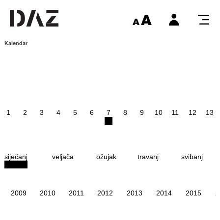
Kalendar
1
2
3
4
5
6
7
8
9
10
11
12
13
siječanj
veljača
ožujak
travanj
svibanj
2009
2010
2011
2012
2013
2014
2015
2