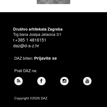
Društvo arhitekata Zagreba
Trg bana Josipa Jelacica 3/1
+385 1 4816151
t
daz@d-a-z.hr
DAZ bilten:
Prijavite se
Prati DAZ na:
Copyright ©2026 DAZ.