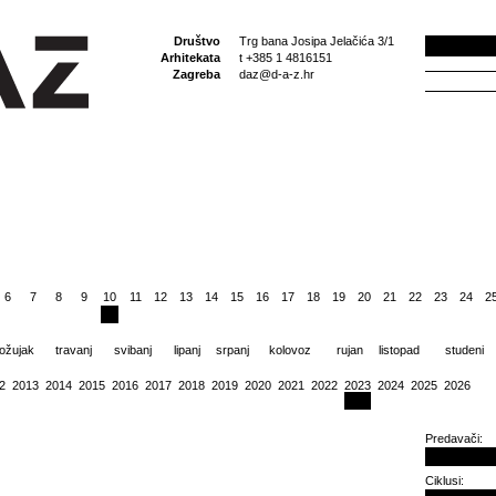
Društvo
Trg bana Josipa Jelačića 3/1
Arhitekata
t +385 1 4816151
Zagreba
daz@d-a-z.hr
6
7
8
9
10
11
12
13
14
15
16
17
18
19
20
21
22
23
24
2
ožujak
travanj
svibanj
lipanj
srpanj
kolovoz
rujan
listopad
studeni
2
2013
2014
2015
2016
2017
2018
2019
2020
2021
2022
2023
2024
2025
2026
Predavači:
Ciklusi: