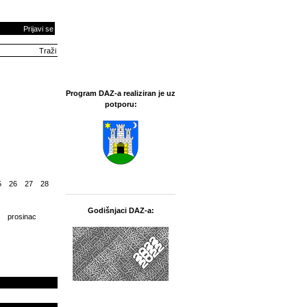
Prijavi se
Program DAZ-a realiziran je uz
potporu:
5
26
27
28
Godišnjaci DAZ-a:
prosinac