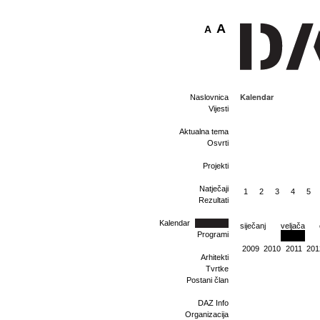
A
A
Kalendar
Naslovnica
Vijesti
Aktualna tema
Osvrti
Projekti
Natječaji
1
2
3
4
5
Rezultati
Kalendar
siječanj
veljača
Programi
2009
2010
2011
201
Arhitekti
Tvrtke
Postani član
DAZ Info
Organizacija