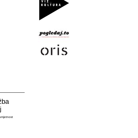
žba
j
umjetnost