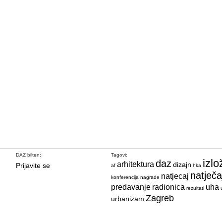
DAZ bilten:
Tagovi:
izlo
daz
arhitektura
dizajn
Prijavite se
af
hka
natječa
natjecaj
konferencija
nagrade
predavanje
radionica
uha
rezultati
Zagreb
urbanizam