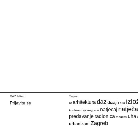
DAZ bilten:
Tagovi:
izlo
daz
arhitektura
dizajn
Prijavite se
af
hka
natječa
natjecaj
konferencija
nagrade
predavanje
radionica
uha
rezultati
Zagreb
urbanizam