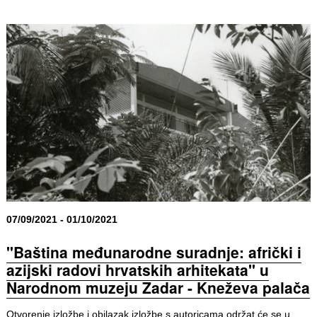
07/09/2021 - 01/10/2021
"Baština međunarodne suradnje: afrički i
azijski radovi hrvatskih arhitekata" u
Narodnom muzeju Zadar - Kneževa palača
Otvorenje izložbe i obilazak izložbe s autoricama održat će se u