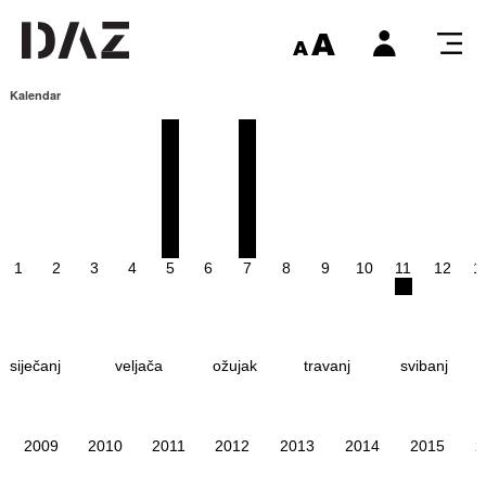
Kalendar
1
2
3
4
5
6
7
8
9
10
11
12
1
siječanj
veljača
ožujak
travanj
svibanj
2009
2010
2011
2012
2013
2014
2015
2