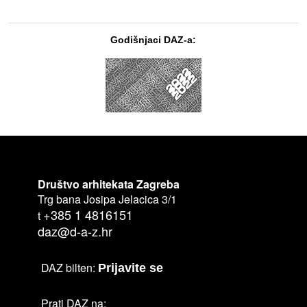
Godišnjaci DAZ-a:
Društvo arhitekata Zagreba
Trg bana Josipa Jelacica 3/1
+385 1 4816151
t
daz@d-a-z.hr
DAZ bilten:
Prijavite se
Prati DAZ na: