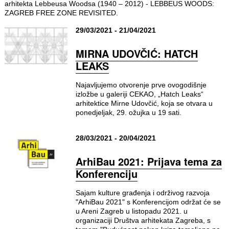
arhitekta Lebbeusa Woodsa (1940 – 2012) - LEBBEUS WOODS:
ZAGREB FREE ZONE REVISITED.
29/03/2021 - 21/04/2021
MIRNA UDOVČIĆ: HATCH
LEAKS
Najavljujemo otvorenje prve ovogodišnje
izložbe u galeriji CEKAO, „Hatch Leaks“
arhitektice Mirne Udovčić, koja se otvara u
ponedjeljak, 29. ožujka u 19 sati.
28/03/2021 - 20/04/2021
ArhiBau 2021: Prijava tema za
Konferenciju
Sajam kulture građenja i održivog razvoja
"ArhiBau 2021" s Konferencijom održat će se
u Areni Zagreb u listopadu 2021. u
organizaciji Društva arhitekata Zagreba, s