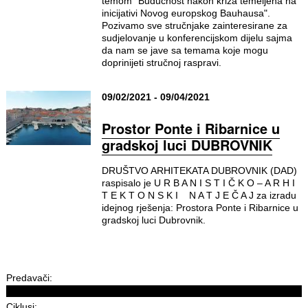
temom "Budućnost nakon kriza temeljena na
inicijativi Novog europskog Bauhausa".
Pozivamo sve stručnjake zainteresirane za
sudjelovanje u konferencijskom dijelu sajma
da nam se jave sa temama koje mogu
doprinijeti stručnoj raspravi.
09/02/2021 - 09/04/2021
Prostor Ponte i Ribarnice u
gradskoj luci DUBROVNIK
DRUŠTVO ARHITEKATA DUBROVNIK (DAD)
raspisalo je U R B A N I S T I Č K O – A R H I
T E K T O N S K I N A T J E Č A J za izradu
idejnog rješenja: Prostora Ponte i Ribarnice u
gradskoj luci Dubrovnik.
Predavači:
Ciklusi: