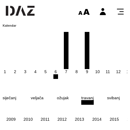
Kalendar
1
2
3
4
5
6
7
8
9
10
11
12
1
siječanj
veljača
ožujak
travanj
svibanj
2009
2010
2011
2012
2013
2014
2015
2