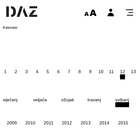
Kalendar
1
2
3
4
5
6
7
8
9
10
11
12
13
siječanj
veljača
ožujak
travanj
svibanj
2009
2010
2011
2012
2013
2014
2015
2