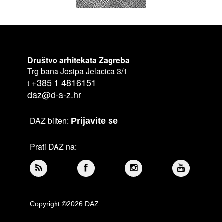
Društvo arhitekata Zagreba
Trg bana Josipa Jelacica 3/1
+385 1 4816151
t
daz@d-a-z.hr
DAZ bilten:
Prijavite se
Prati DAZ na:
Copyright ©2026 DAZ.