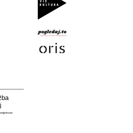
žba
j
umjetnost