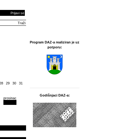
Prijavi se
Program DAZ-a realiziran je uz
potporu:
28
29
30
31
Godišnjaci DAZ-a:
prosinac