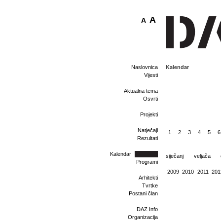
A
A
Kalendar
Naslovnica
Vijesti
Aktualna tema
Osvrti
Projekti
Natječaji
1
2
3
4
5
6
Rezultati
Kalendar
siječanj
veljača
Programi
2009
2010
2011
201
Arhitekti
Tvrtke
Postani član
DAZ Info
Organizacija