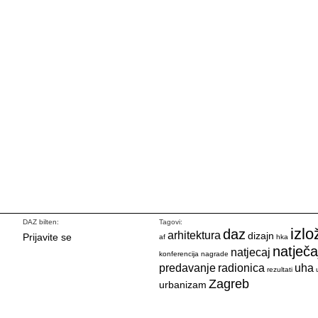
DAZ bilten:
Tagovi:
izlo
daz
arhitektura
dizajn
Prijavite se
af
hka
natječa
natjecaj
konferencija
nagrade
predavanje
radionica
uha
rezultati
Zagreb
urbanizam