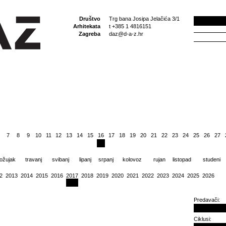
Društvo
Trg bana Josipa Jelačića 3/1
Arhitekata
t +385 1 4816151
Zagreba
daz@d-a-z.hr
7
8
9
10
11
12
13
14
15
16
17
18
19
20
21
22
23
24
25
26
27
ožujak
travanj
svibanj
lipanj
srpanj
kolovoz
rujan
listopad
studeni
2
2013
2014
2015
2016
2017
2018
2019
2020
2021
2022
2023
2024
2025
2026
Predavači:
Ciklusi: