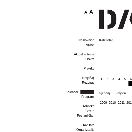
A
A
Kalendar
Naslovnica
Vijesti
Aktualna tema
Osvrti
Projekti
Natječaji
1
2
3
4
5
6
Rezultati
Kalendar
siječanj
veljača
Programi
2009
2010
2011
201
Arhitekti
Tvrtke
Postani član
DAZ Info
Organizacija