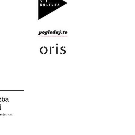
žba
j
umjetnost