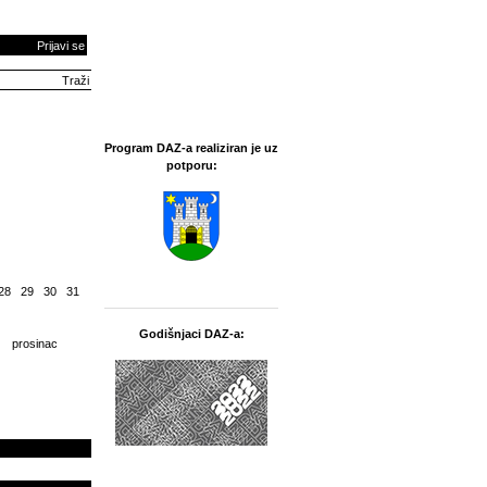
Prijavi se
Program DAZ-a realiziran je uz
potporu:
28
29
30
31
Godišnjaci DAZ-a:
prosinac