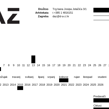
Društvo
Trg bana Josipa Jelačića 3/1
Arhitekata
t +385 1 4816151
Zagreba
daz@d-a-z.hr
7
8
9
10
11
12
13
14
15
16
17
18
19
20
21
22
23
24
25
26
27
ožujak
travanj
svibanj
lipanj
srpanj
kolovoz
rujan
listopad
studeni
2
2013
2014
2015
2016
2017
2018
2019
2020
2021
2022
2023
2024
2025
2026
Predavači:
Ciklusi: