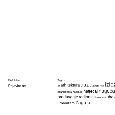
DAZ bilten:
Tagovi:
izlo
daz
arhitektura
dizajn
Prijavite se
af
hka
natječa
natjecaj
konferencija
nagrade
predavanje
radionica
uha
rezultati
Zagreb
urbanizam