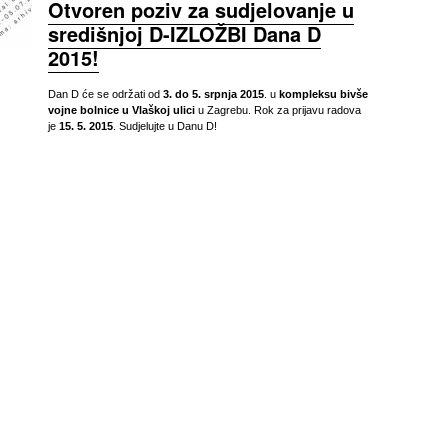
Otvoren poziv za sudjelovanje u
središnjoj D-IZLOŽBI Dana D
2015!
Dan D će se održati od
3. do 5. srpnja 2015
. u
kompleksu bivše
vojne bolnice u Vlaškoj ulici
u Zagrebu. Rok za prijavu radova
je
15. 5. 2015
. Sudjelujte u Danu D!