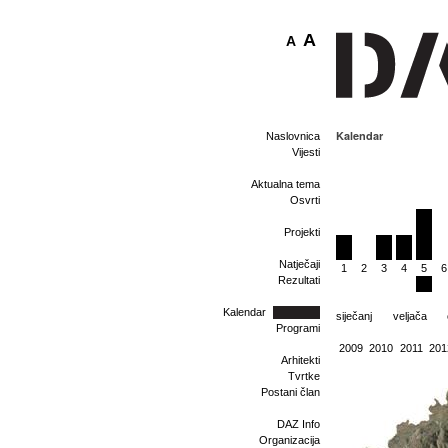
A
A
Kalendar
Naslovnica
Vijesti
Aktualna tema
Osvrti
Projekti
Natječaji
1
2
3
4
5
6
Rezultati
Kalendar
siječanj
veljača
Programi
2009
2010
2011
201
Arhitekti
Tvrtke
Postani član
DAZ Info
Organizacija