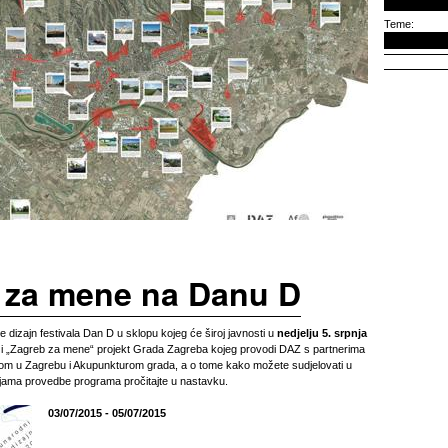
Teme:
 za mene na Danu D
e dizajn festivala Dan D u sklopu kojeg će široj javnosti u
nedjelju 5. srpnja
n i „Zagreb za mene“ projekt Grada Zagreba kojeg provodi DAZ s partnerima
tom u Zagrebu i Akupunkturom grada, a o tome kako možete sudjelovati u
cijama provedbe programa pročitajte u nastavku.
03/07/2015 - 05/07/2015