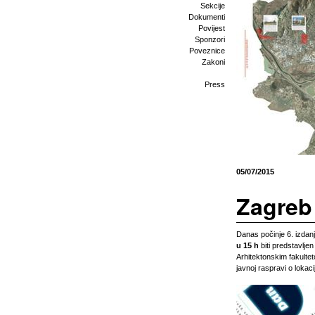
Sekcije
Dokumenti
Povijest
Sponzori
Poveznice
Zakoni
Press
05/07/2015
Zagreb
Danas počinje 6. izdanj
u 15 h
biti predstavlje
Arhitektonskim fakulte
javnoj raspravi o loka