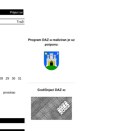
Prijavi se
Program DAZ-a realiziran je uz
potporu:
28
29
30
31
Godišnjaci DAZ-a:
prosinac