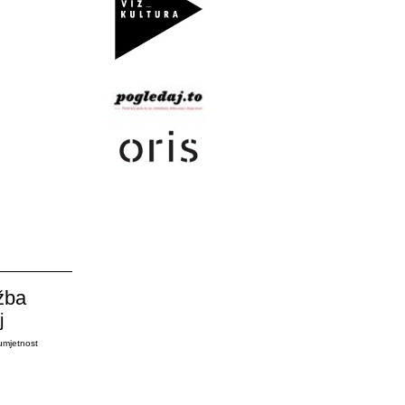
žba
j
umjetnost