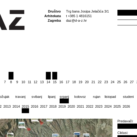
Društvo
Trg bana Josipa Jelačića 3/1
Arhitekata
t +385 1 4816151
Zagreba
daz@d-a-z.hr
7
8
9
10
11
12
13
14
15
16
17
18
19
20
21
22
23
24
25
26
27
ožujak
travanj
svibanj
lipanj
srpanj
kolovoz
rujan
listopad
studeni
2
2013
2014
2015
2016
2017
2018
2019
2020
2021
2022
2023
2024
2025
2026
Predavači:
Ciklusi: