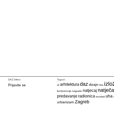
DAZ bilten:
Tagovi:
izlo
daz
arhitektura
dizajn
Prijavite se
af
hka
natječa
natjecaj
konferencija
nagrade
predavanje
radionica
uha
rezultati
Zagreb
urbanizam