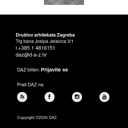
Društvo arhitekata Zagreba
Trg bana Josipa Jelacica 3/1
+385 1 4816151
t
daz@d-a-z.hr
DAZ bilten:
Prijavite se
Prati DAZ na:
Copyright ©2026 DAZ.