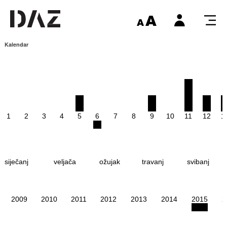
Kalendar
1
2
3
4
5
6
7
8
9
10
11
12
1
siječanj
veljača
ožujak
travanj
svibanj
2009
2010
2011
2012
2013
2014
2015
2