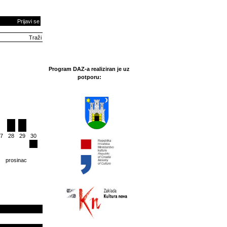
Prijavi se
Program DAZ-a realiziran je uz
potporu:
7
28
29
30
prosinac