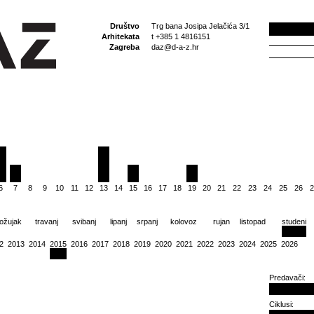
Društvo
Trg bana Josipa Jelačića 3/1
Arhitekata
t +385 1 4816151
Zagreba
daz@d-a-z.hr
6
7
8
9
10
11
12
13
14
15
16
17
18
19
20
21
22
23
24
25
26
2
ožujak
travanj
svibanj
lipanj
srpanj
kolovoz
rujan
listopad
studeni
2
2013
2014
2015
2016
2017
2018
2019
2020
2021
2022
2023
2024
2025
2026
Predavači:
Ciklusi: