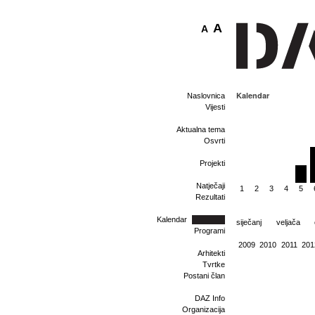
A
A
Kalendar
Naslovnica
Vijesti
Aktualna tema
Osvrti
Projekti
Natječaji
1
2
3
4
5
Rezultati
Kalendar
siječanj
veljača
Programi
2009
2010
2011
201
Arhitekti
Tvrtke
Postani član
DAZ Info
Organizacija