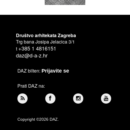
Društvo arhitekata Zagreba
Trg bana Josipa Jelacica 3/1
+385 1 4816151
t
daz@d-a-z.hr
DAZ bilten:
Prijavite se
Prati DAZ na:
Copyright ©2026 DAZ.