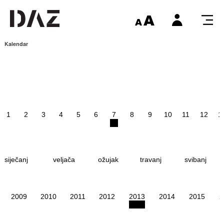
Kalendar
1
2
3
4
5
6
7
8
9
10
11
12
1
siječanj
veljača
ožujak
travanj
svibanj
2009
2010
2011
2012
2013
2014
2015
2