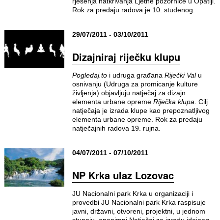
rješenja natkrivanja Ljetne pozornice u Opatiji.
Rok za predaju radova je 10. studenog.
29/07/2011 - 03/10/2011
Dizajniraj riječku klupu
Pogledaj.to
i udruga građana
Riječki Val
u
osnivanju (Udruga za promicanje kulture
življenja) objavljuju natječaj za dizajn
elementa urbane opreme
Riječka klupa
. Cilj
natječaja je izrada klupe kao prepoznatljivog
elementa urbane opreme. Rok za predaju
natječajnih radova 19. rujna.
04/07/2011 - 07/10/2011
NP Krka ulaz Lozovac
JU Nacionalni park Krka u organizaciji i
provedbi JU Nacionalni park Krka raspisuje
javni, državni, otvoreni, projektni, u jednom