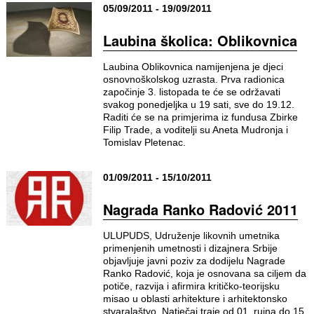
05/09/2011 - 19/09/2011
Laubina školica: Oblikovnica
Laubina Oblikovnica namijenjena je djeci
osnovnoškolskog uzrasta. Prva radionica
započinje 3. listopada te će se održavati
svakog ponedjeljka u 19 sati, sve do 19.12.
Raditi će se na primjerima iz fundusa Zbirke
Filip Trade, a voditelji su Aneta Mudronja i
Tomislav Pletenac.
01/09/2011 - 15/10/2011
Nagrada Ranko Radović 2011
ULUPUDS, Udruženje likovnih umetnika
primenjenih umetnosti i dizajnera Srbije
objavljuje javni poziv za dodijelu Nagrade
Ranko Radović, koja je osnovana sa ciljem da
potiče, razvija i afirmira kritičko-teorijsku
misao u oblasti arhitekture i arhitektonsko
stvaralaštvo. Natječaj traje od 01. rujna do 15.