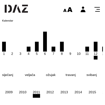
Kalendar
1
2
3
4
5
6
7
8
9
10
11
12
1
siječanj
veljača
ožujak
travanj
svibanj
2009
2010
2011
2012
2013
2014
2015
2