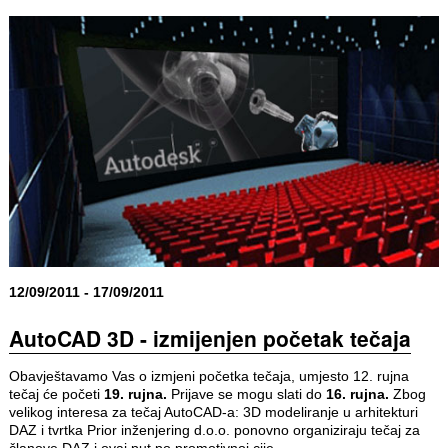
12/09/2011 - 17/09/2011
AutoCAD 3D - izmijenjen početak tečaja
Obavještavamo Vas o izmjeni početka tečaja, umjesto 12. rujna
tečaj će početi
19. rujna.
Prijave se mogu slati do
16. rujna.
Zbog
velikog interesa za tečaj AutoCAD-a: 3D modeliranje u arhitekturi
DAZ i tvrtka Prior inženjering d.o.o. ponovno organiziraju tečaj za
članove DAZ i ovaj put po promotivnoj cije