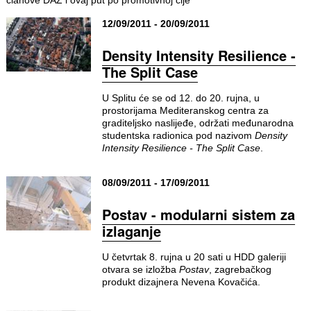
12/09/2011 - 20/09/2011
Density Intensity Resilience -
The Split Case
U Splitu će se od 12. do 20. rujna, u
prostorijama Mediteranskog centra za
graditeljsko naslijeđe, održati međunarodna
studentska radionica pod nazivom
Density
Intensity Resilience - The Split Case
.
08/09/2011 - 17/09/2011
Postav - modularni sistem za
izlaganje
U četvrtak 8. rujna u 20 sati u HDD galeriji
otvara se izložba
Postav
, zagrebačkog
produkt dizajnera Nevena Kovačića.