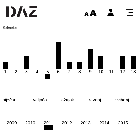
Kalendar
1
2
3
4
5
6
7
8
9
10
11
12
13
siječanj
veljača
ožujak
travanj
svibanj
2009
2010
2011
2012
2013
2014
2015
2