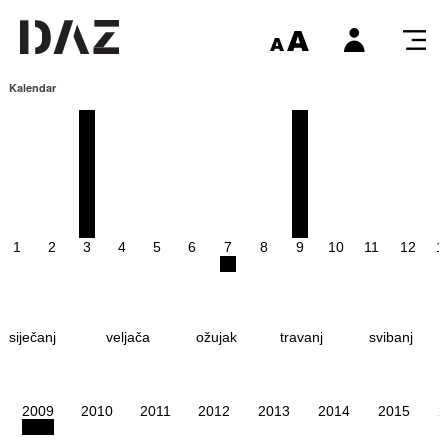
Kalendar
1
2
3
4
5
6
7
8
9
10
11
12
1
siječanj
veljača
ožujak
travanj
svibanj
2009
2010
2011
2012
2013
2014
2015
2