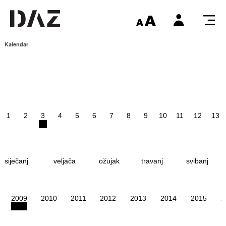
Kalendar
1
2
3
4
5
6
7
8
9
10
11
12
13
siječanj
veljača
ožujak
travanj
svibanj
2009
2010
2011
2012
2013
2014
2015
2