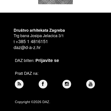
Društvo arhitekata Zagreba
Trg bana Josipa Jelacica 3/1
+385 1 4816151
t
daz@d-a-z.hr
DAZ bilten:
Prijavite se
Prati DAZ na:
Copyright ©2026 DAZ.