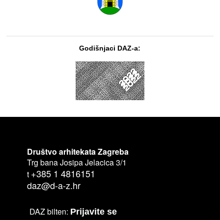
Godišnjaci DAZ-a:
Društvo arhitekata Zagreba
Trg bana Josipa Jelacica 3/1
+385 1 4816151
t
daz@d-a-z.hr
DAZ bilten:
Prijavite se