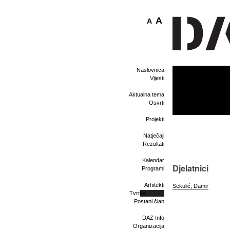
A
A
Naslovnica
Vijesti
Aktualna tema
Osvrti
Projekti
Natječaji
Rezultati
Kalendar
Djelatnici
Programi
Arhitekti
Sekulić, Damir
Tvrtke
Postani član
DAZ Info
Organizacija