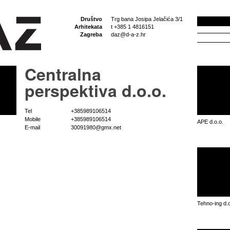
Društvo
Trg bana Josipa Jelačića 3/1
Arhitekata
t +385 1 4816151
Zagreba
daz@d-a-z.hr
Centralna
perspektiva d.o.o.
Tel
+385989106514
Mobile
+385989106514
APE d.o.o.
E-mail
30091980@gmx.net
Tehno-ing d.o