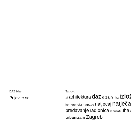
DAZ bilten:
Tagovi:
izlo
daz
arhitektura
dizajn
Prijavite se
af
hka
natječa
natjecaj
konferencija
nagrade
predavanje
radionica
uha
rezultati
Zagreb
urbanizam