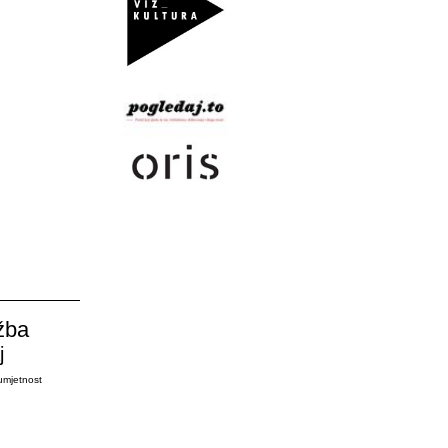
žba
j
umjetnost