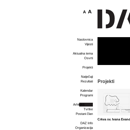
A
A
Naslovnica
Vijesti
Aktualna tema
Osvrti
Projekti
Natječaji
Projekti
Rezultati
Kalendar
Programi
Arhitekti
Tvrtke
Postani član
Crkva sv. Ivana Evanđ
DAZ Info
Organizacija