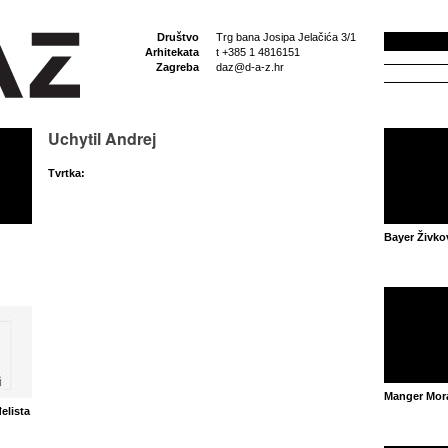
Društvo
Trg bana Josipa Jelačića 3/1
Arhitekata
t +385 1 4816151
Zagreba
daz@d-a-z.hr
Uchytil Andrej
Tvrtka:
Bayer Živko
Manger Mor
elista