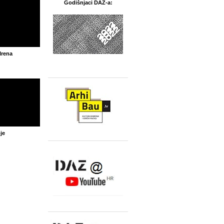
Godišnjaci DAZ-a:
Irena
je