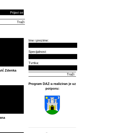
Prijavi se
Ime i prezime:
Specijalnost:
Tvrtka:
vić Zdenka
Program DAZ-a realiziran je uz
potporu:
ana